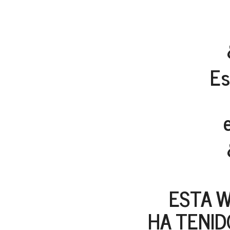
Es
ESTA W
HA TENID