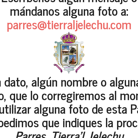
mándanos alguna foto a:
parres@tierraljelechu.com
n dato, algún nombre o algun
o, que lo corregiremos al m
 utilizar alguna foto de esta 
 pedimos que indiques la proc
Parres, Tierra'l Jelechu