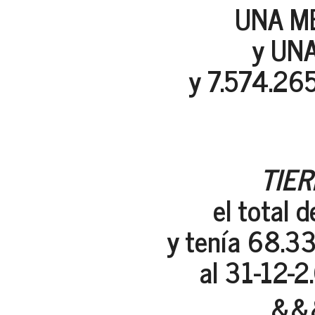
UNA ME
y UNA
y 7.574.26
TIER
el total 
y tenía 68.33
al 31-12-2
&&