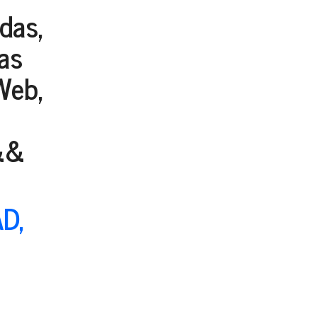
adas,
as
Web,
&&
D,