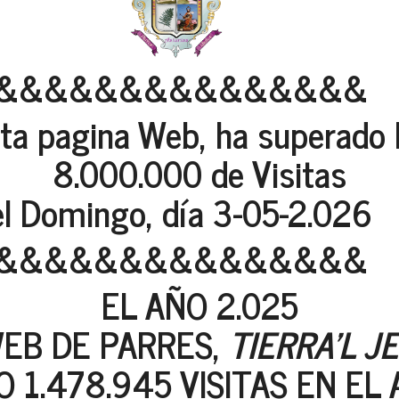
&&&&&&&&&&&&&&&
ta pagina Web, ha superado 
8.000.000 de Visitas
el Domingo, día 3-05-2.026
&&&&&&&&&&&&&&&
EL AÑO 2.025
EB DE PARRES,
TIERRA'L J
O 1.478.945 VISITAS EN EL 