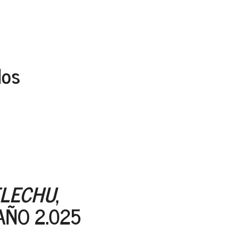
los
ELECHU
,
AÑO 2.025