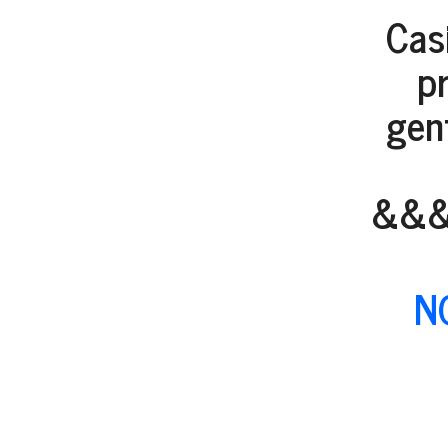
Casi
p
gen
&&
N