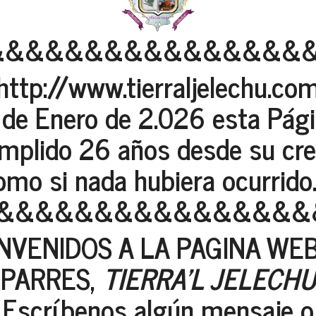
&&&&&&&&&&&&&&&&
http://www.tierraljelechu.co
1 de Enero de 2.026 esta Pág
mplido 26 años desde su cre
mo si nada hubiera ocurrido. 
&&&&&&&&&&&&&&&&
NVENIDOS A LA PAGINA WE
PARRES,
TIERRA'L JELECHU
Escríbenos algún mensaje o