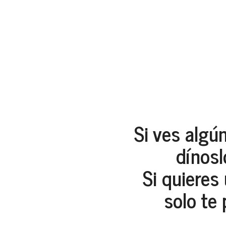
Si ves algú
dínosl
Si quieres
solo te