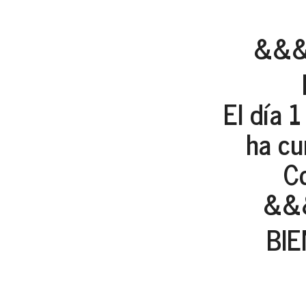
&&
El día 
ha cu
Co
&&
BIE