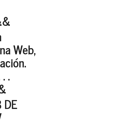
&&
m
ina Web,
ación.
. .
&
B DE