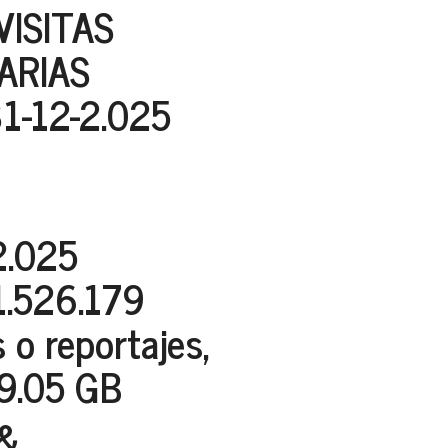
VISITAS
IARIAS
31-12-2.025
2.025
11.526.179
 o reportajes,
 9.05 GB
&