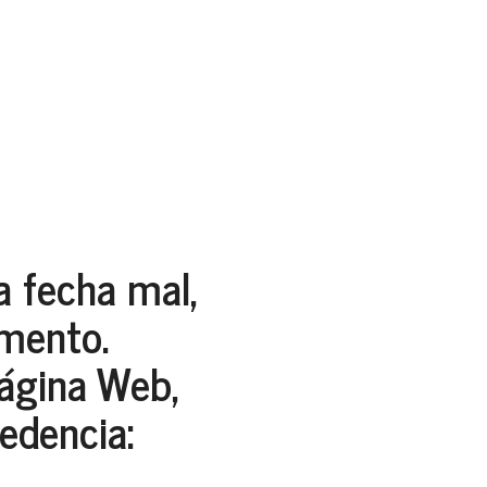
a fecha mal,
omento.
Página Web,
edencia: