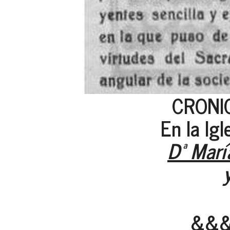
CRONIC
En la Igl
Dª Marí
&&