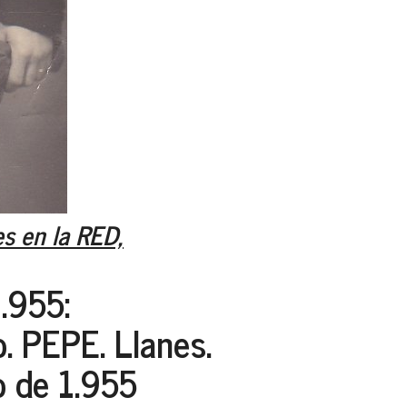
es en la RED,
.955:
o. PEPE. Llanes.
o de 1.955