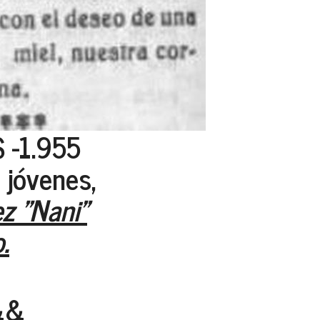
 -1.955
s jóvenes,
z "Nani"
.
&&