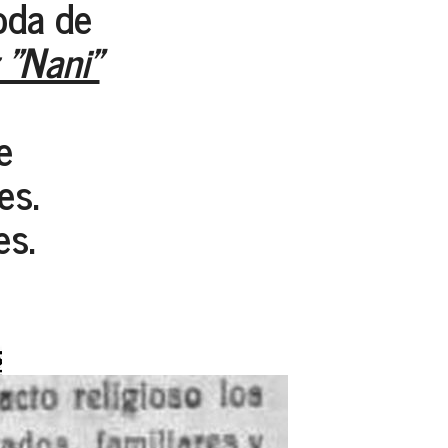
oda de
"Nani"
e
es.
s.