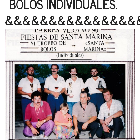
BOLOS INDIVIDUALES.
&&&&&&&&&&&&&&&