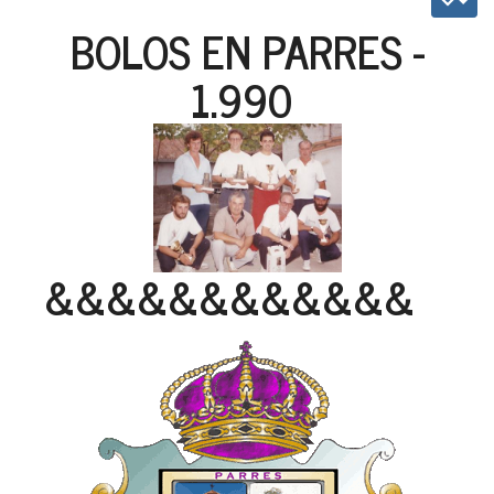
BOLOS EN PARRES -
1.990
&&&&&&&&&&&&