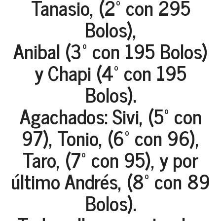
Tanasio, (2º con 295
Bolos),
Anibal (3º con 195 Bolos)
y Chapi (4º con 195
Bolos).
Agachados: Sivi, (5º con
97), Tonio, (6º con 96),
Taro, (7º con 95), y por
último Andrés, (8º con 89
Bolos).