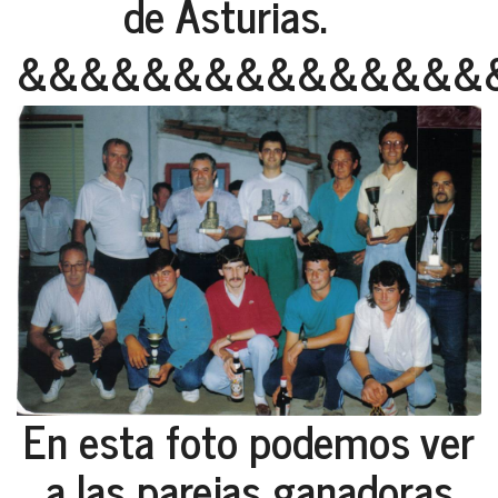
de Asturias.
&&&&&&&&&&&&&&&
En esta foto podemos ver
a las parejas ganadoras