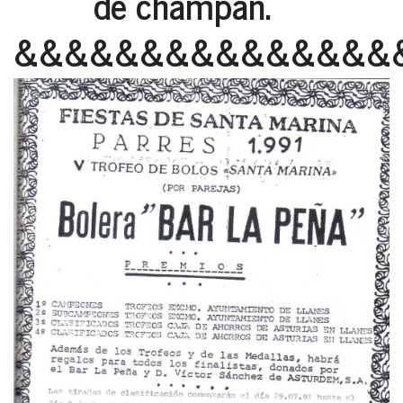
de champán.
&&&&&&&&&&&&&&&