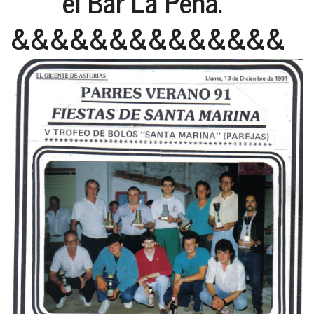
el Bar La Peña.
&&&&&&&&&&&&&&