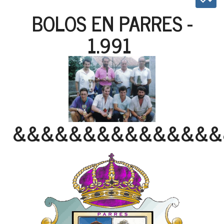
BOLOS EN PARRES -
1.991
&&&&&&&&&&&&&&&