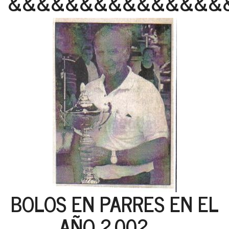
&&&&&&&&&&&&&&&
BOLOS EN PARRES EN EL
AÑO 2.002