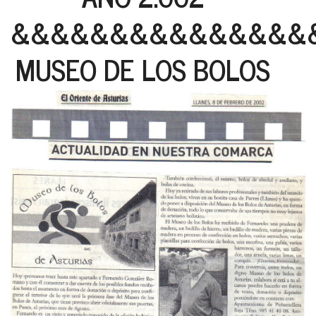
&&&&&&&&&&&&&&&
MUSEO DE LOS BOLOS