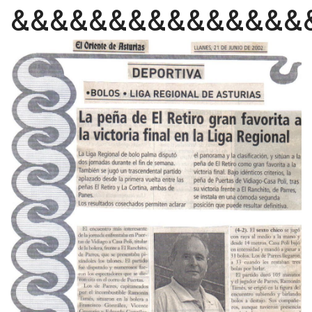
&&&&&&&&&&&&&&&