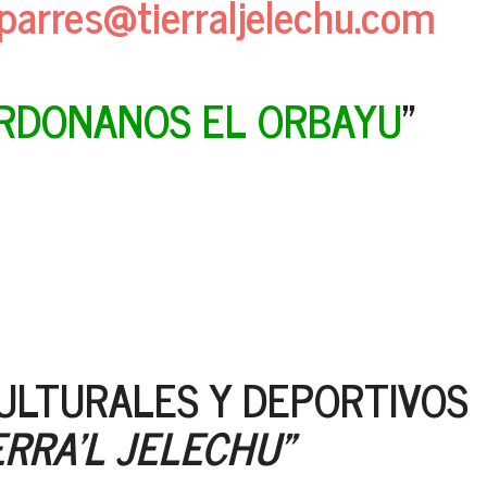
parres@tierraljelechu.com
ERDONANOS EL ORBAYU
"
CULTURALES Y DEPORTIVOS
ERRA'L JELECHU"