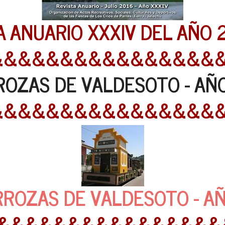
A ANUARIO XXXIV DEL AÑO 
&&&&&&&&&&&&&&&&
ROZAS DE VALDESOTO - AÑO
&&&&&&&&&&&&&&&&
OZAS DE VALDESOTO - AÑO 
&&&&&&&&&&&&&&&&