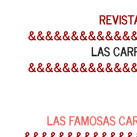
REVIST
&&&&&&&&&&&&
LAS CAR
&&&&&&&&&&&&
LAS FAMOSAS CARR
&&&&&&&&&&&&&