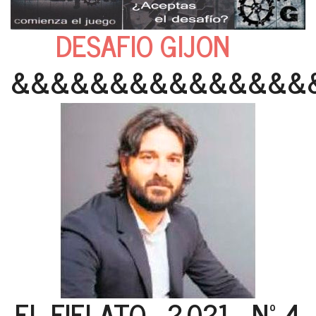
DESAFIO GIJON
&&&&&&&&&&&&&&&
EL FIELATO - 2.021 - Nº 4