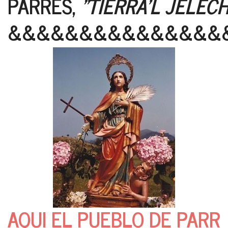
PARRES,
"TIERRA'L JELEC
&&&&&&&&&&&&&&&
AQUI EL PUEBLO DE PARR