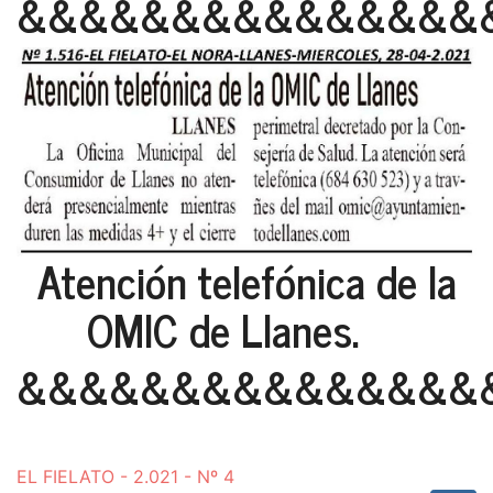
&&&&&&&&&&&&&&&
Atención telefónica de la
OMIC de Llanes.
&&&&&&&&&&&&&&&
EL FIELATO - 2.021 - Nº 4