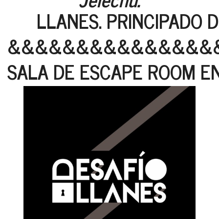
LLANES. PRINCIPADO D
&&&&&&&&&&&&&&&
SALA DE ESCAPE ROOM E