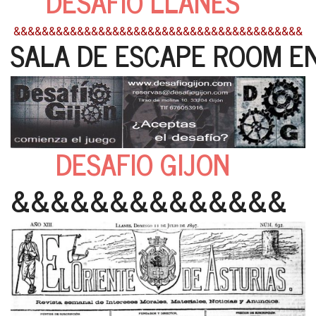
DESAFIO LLANES
&&&&&&&&&&&&&&&&&&&&&&&&&&&&&&&&&&&&&&&&&
SALA DE ESCAPE ROOM EN
DESAFIO GIJON
&&&&&&&&&&&&&&