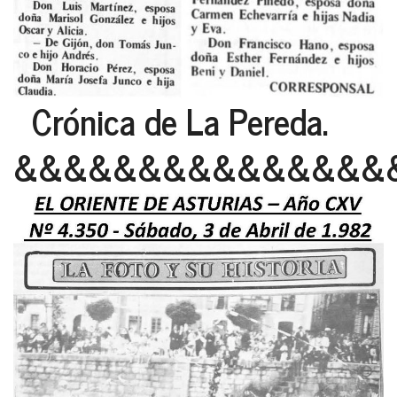
Crónica de La Pereda.
&&&&&&&&&&&&&&&