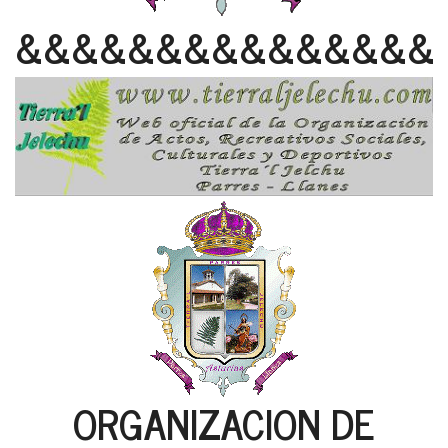
&&&&&&&&&&&&&&&
ORGANIZACION DE