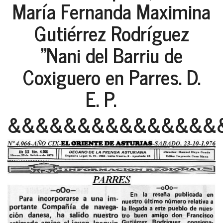
María Fernanda Maximina
Gutiérrez Rodríguez
"Nani del Barriu de
Coxiguero en Parres. D.
E. P.
&&&&&&&&&&&&&&&