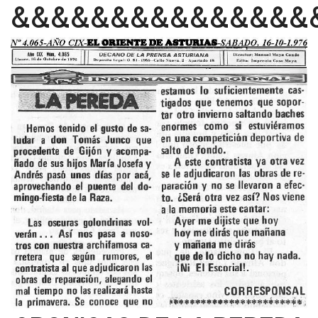
&&&&&&&&&&&&&&&