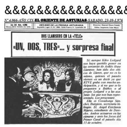
&&&&&&&&&&&&&&&