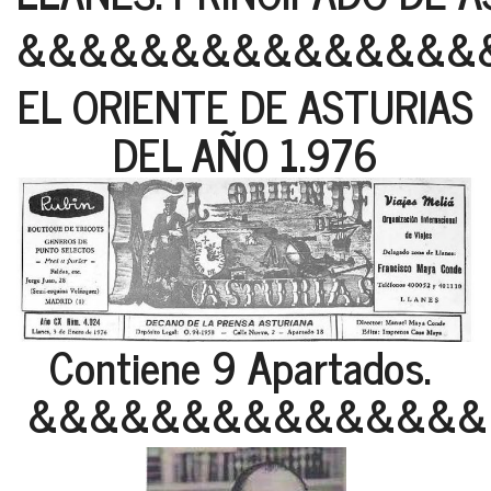
&&&&&&&&&&&&&&&
EL ORIENTE DE ASTURIAS
DEL AÑO 1.976
Contiene 9 Apartados.
&&&&&&&&&&&&&&&