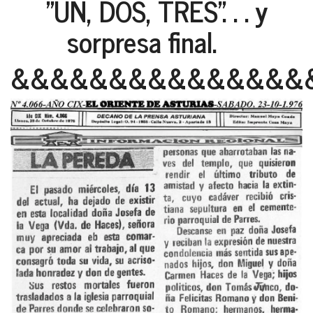
"UN, DOS, TRES". . . y
sorpresa final.
&&&&&&&&&&&&&&&