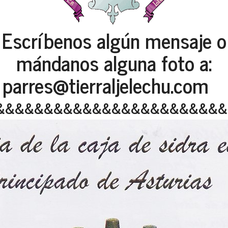
Escríbenos algún mensaje o
mándanos alguna foto a:
parres@tierraljelechu.com
&&&&&&&&&&&&&&&&&&&&&&&&