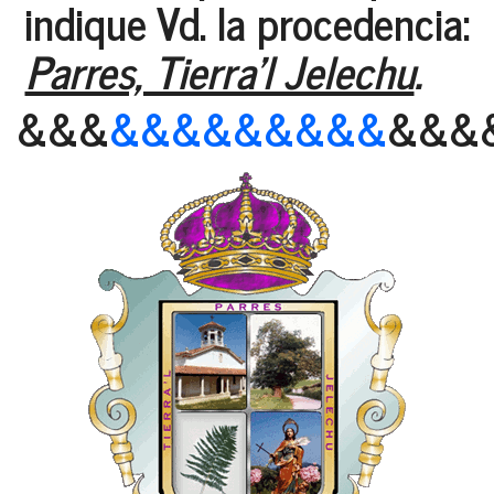
indique Vd. la procedencia:
Parres, Tierra'l Jelechu
.
&&&
&&&&&&&&&
&&&