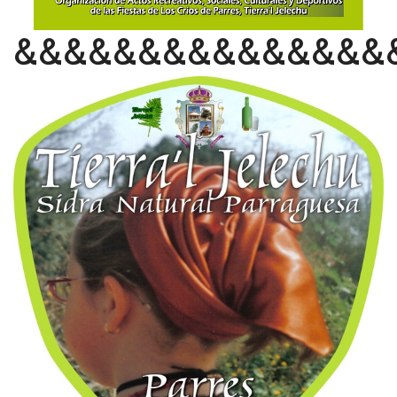
&&&&&&&&&&&&&&&