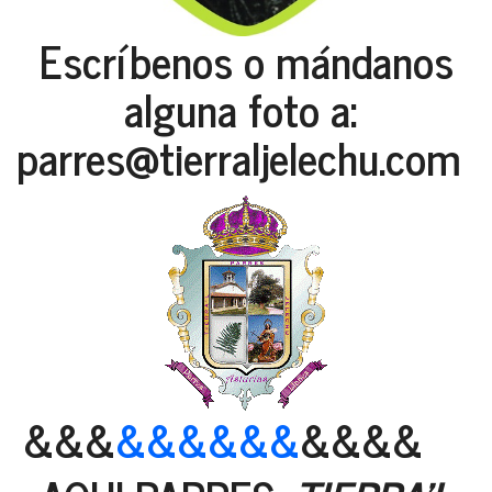
Escríbenos o mándanos
alguna foto a:
parres@tierraljelechu.com
&&&
&&&&&&
&&&&