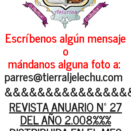
Escríbenos algún mensaje
o
mándanos alguna foto a:
parres@tierraljelechu.com
&&&&&&&&&&&&&&&
REVISTA ANUARIO Nº 27
DEL AÑO 2.008%%%