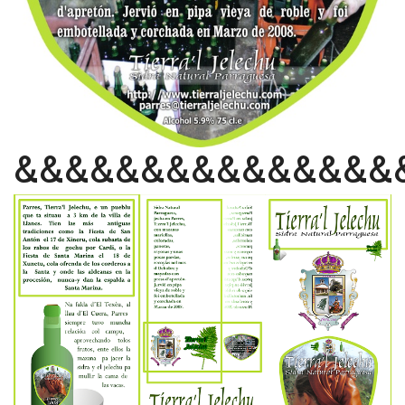
&&&&&&&&&&&&&&&