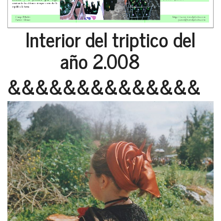
Interior del triptico del
año 2.008
&&&&&&&&&&&&&&