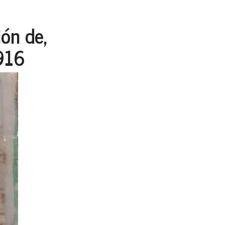
ón de,
.916