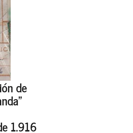
ión de
anda"
de 1.916