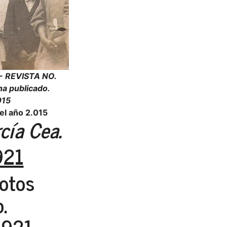
4 - REVISTA NO.
ha publicado.
015
el año 2.015
cía Cea.
921
fotos
.