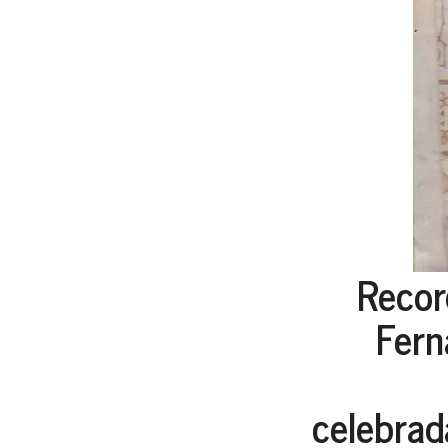
Recor
Fern
celebrada 