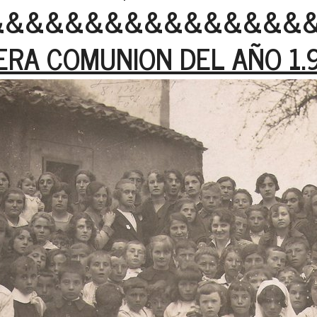
&&&&&&&&&&&&&&&&
ERA COMUNION DEL AÑO 1.