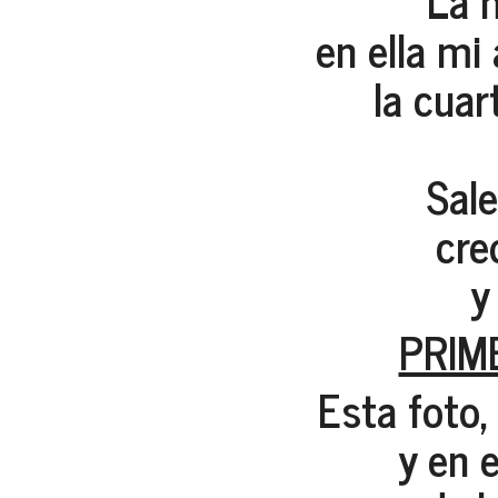
La 
en ella mi
la cuart
Sale
cre
y
PRIM
Esta foto,
y en 