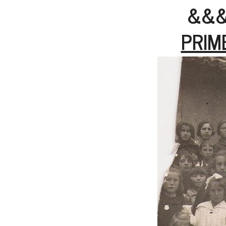
&&
PRIM