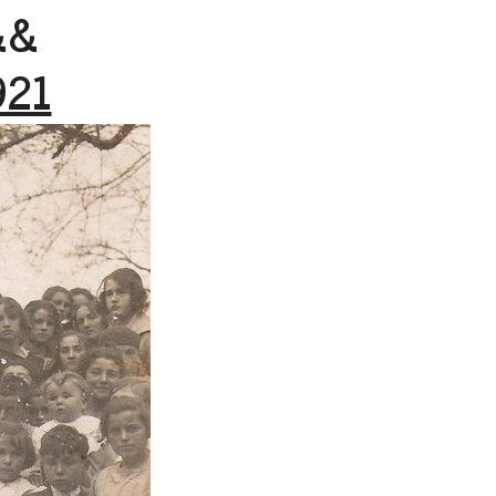
&&
921