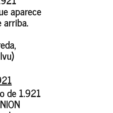
.921
que aparece
 arriba.
reda,
lvu)
921
yo de 1.921
MUNION