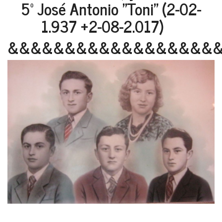
5º José Antonio "Toni" (2-02-
1.937 +2-08-2.017)
&&&&&&&&&&&&&&&&&&