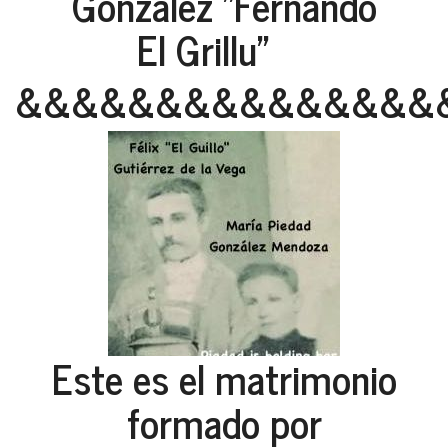
González "Fernando
El Grillu"
&&&&&&&&&&&&&&&
Este es el matrimonio
formado por