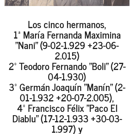
Los cinco hermanos,
1ª María Fernanda Maximina
"Nani" (9-02-1.929 +23-06-
2.015)
2º Teodoro Fernando "Boli" (27-
04-1.930)
3º Germán Joaquín "Manín" (2-
01-1.932 +20-07-2.005),
4º Francisco Félix "Paco El
Diablu" (17-12-1.933 +30-03-
1.997) y