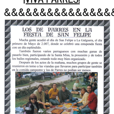
&&&&&&&&&&&&&&&