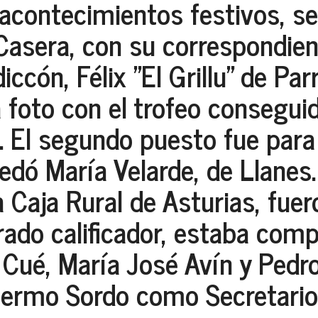
acontecimientos festivos, se
Casera, con su correspondien
ccón, Félix "El Grillu" de Par
a foto con el trofeo consegu
 El segundo puesto fue para
edó María Velarde, de Llanes.
 Caja Rural de Asturias, fue
urado calificador, estaba com
r Cué, María José Avín y Ped
llermo Sordo como Secretari