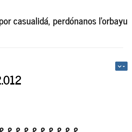
por casualidá, perdónanos l'orbayu
2.012
&&&&&&&&&&