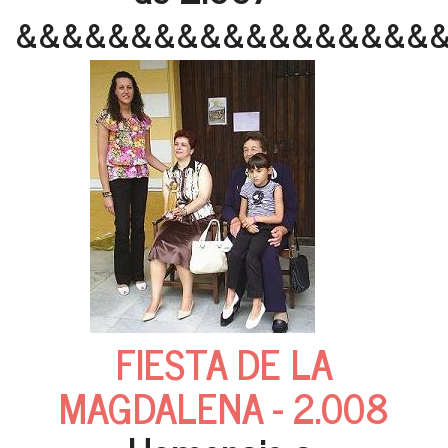
&&&&&&&&&&&&&&&&&&
FIESTA DE LA
MAGDALENA - 2.008