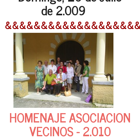
de 2.009
&&&&&&&&&&&&&&&&&&
HOMENAJE ASOCIACION
VECINOS - 2.010