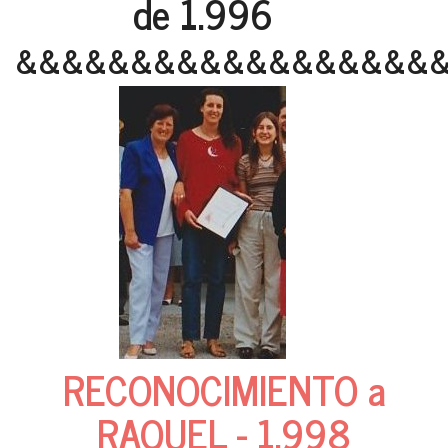
de 1.996
&&&&&&&&&&&&&&&&&&
RECONOCIMIENTO a
RAQUEL - 1.998