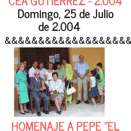
CEA GUTIERREZ - 2.004
Domingo, 25 de Julio
de 2.004
&&&&&&&&&&&&&&&&&&
HOMENAJE A PEPE "EL