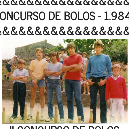
&&&&&&&&&&&&&&&&
 CONCURSO DE BOLOS - 1.98
&&&&&&&&&&&&&&&&