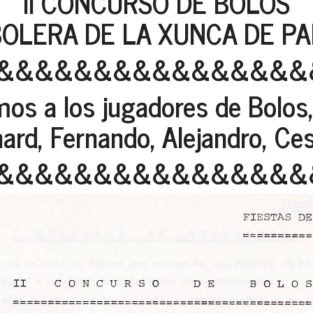
II CONCURSO DE BOLOS
BOLERA DE LA XUNCA DE P
&&&&&&&&&&&&&&&&
os a los jugadores de Bolos, 
ard, Fernando, Alejandro, Ces
&&&&&&&&&&&&&&&&