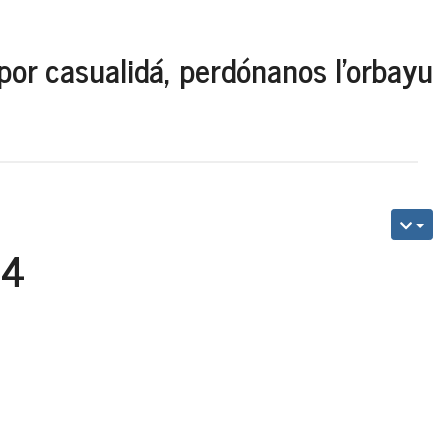
por casualidá, perdónanos l'orbayu
84