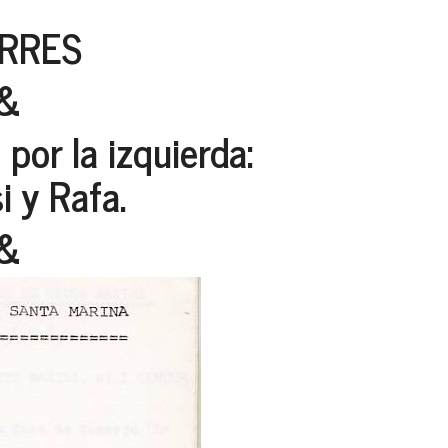
ARRES
&
por la izquierda:
i y Rafa.
&