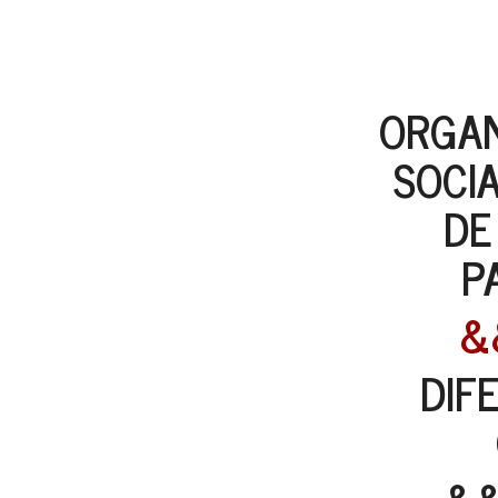
ORGAN
SOCI
DE
P
&
DIF