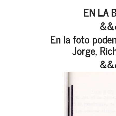
EN LA 
&&
En la foto podem
Jorge, Rich
&&