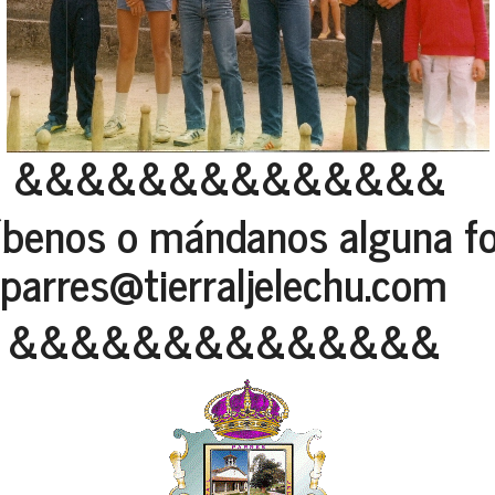
&&&&&&&&&&&&&&
íbenos o mándanos alguna fo
parres@tierraljelechu.com
&&&&&&&&&&&&&&