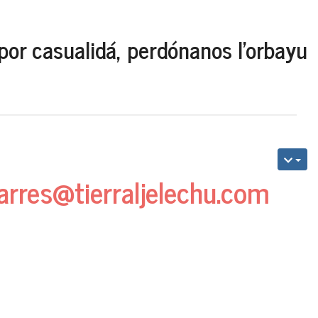
por casualidá, perdónanos l'orbayu
arres@tierraljelechu.com