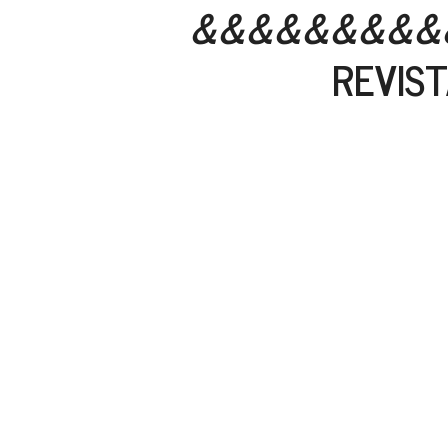
&&&&&&&&&
REVIST