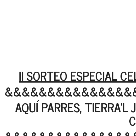
II SORTEO ESPECIAL C
&&&&&&&&&&&&&&&
AQUÍ PARRES, TIERRA’L
C