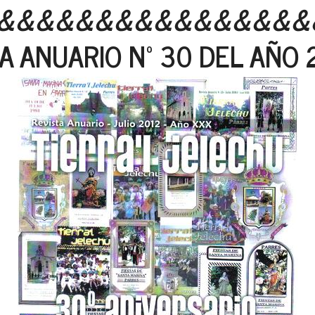
&&&&&&&&&&&&&&&&
A ANUARIO Nº 30 DEL AÑO 