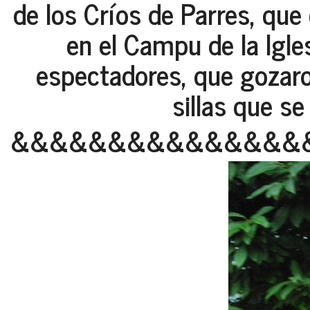
de los Críos de Parres, que
en el Campu de la Igle
espectadores, que gozar
sillas que s
&&&&&&&&&&&&&&&