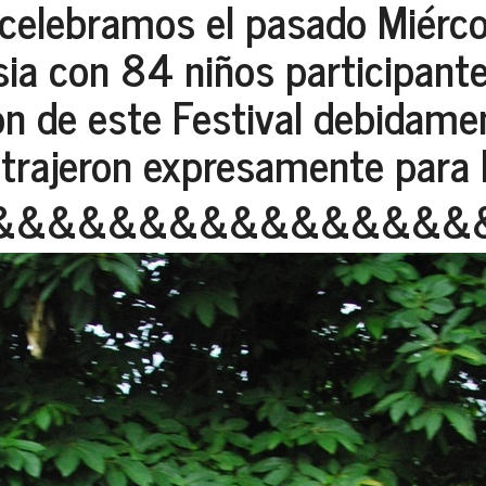
 celebramos el pasado Miérco
sia con 84 niños participant
on de este Festival debidam
e trajeron expresamente para 
&&&&&&&&&&&&&&&&