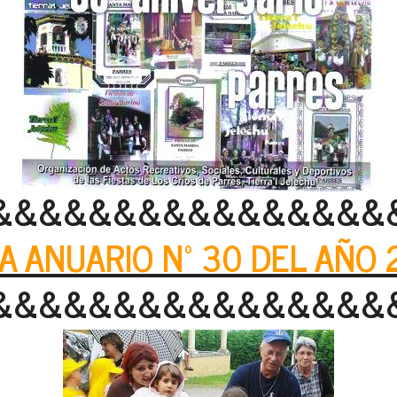
&&&&&&&&&&&&&&&&
A ANUARIO Nº 30 DEL AÑO 
&&&&&&&&&&&&&&&&