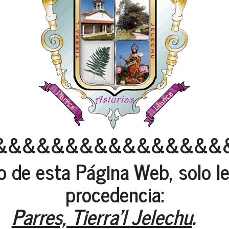
&&&&&&&&&&&&&&&&
oto de esta Página Web, solo l
procedencia:
Parres, Tierra'l Jelechu
.