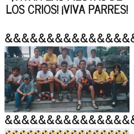
LOS CRIOS! ¡VIVA PARRES!
&&&&&&&&&&&&&&&
&&&&&&&&&&&&&&&