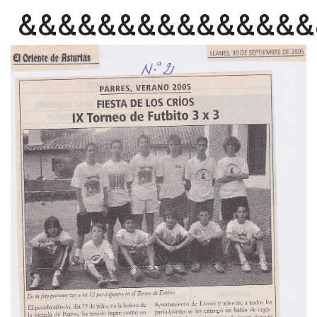
&&&&&&&&&&&&&&&