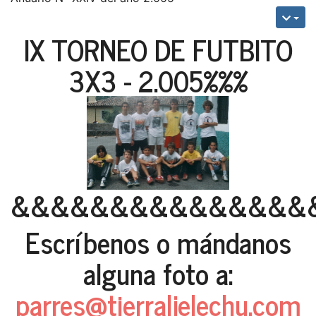
IX TORNEO DE FUTBITO
3X3 - 2.005%%%
&&&&&&&&&&&&&&&
Escríbenos o mándanos
alguna foto a:
parres@tierraljelechu.com