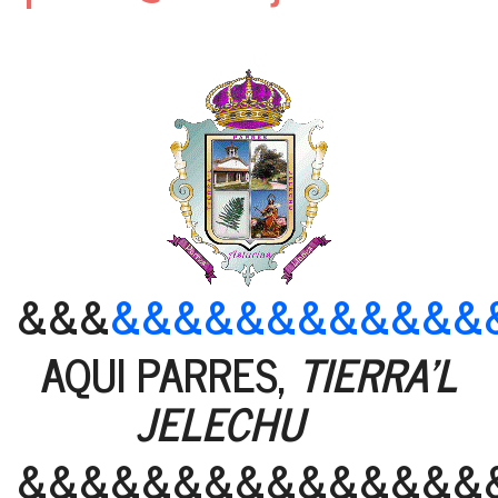
&&&
&&&&&&&&&&&&
AQUI PARRES,
TIERRA'L
JELECHU
&&&&&&&&&&&&&&&