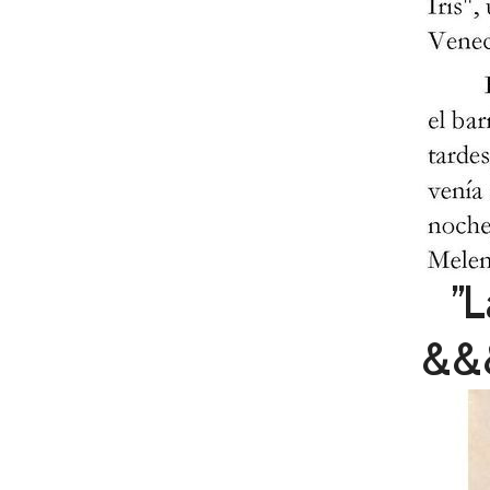
"L
&&