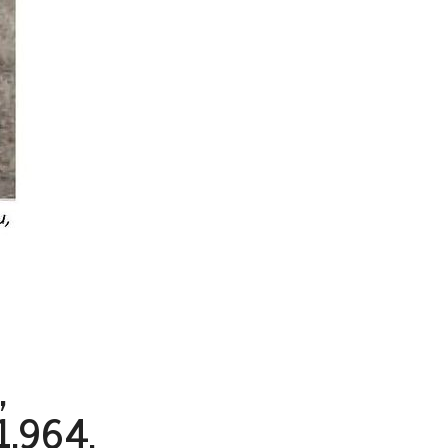
,
 1.964,