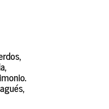
erdos,
a,
imonio.
ragués,