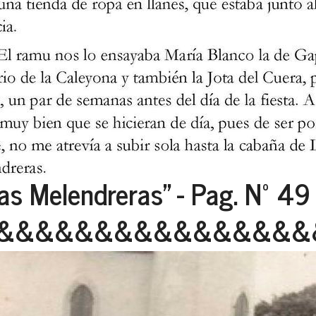
as Melendreras" - Pag. Nº 49
&&&&&&&&&&&&&&&&