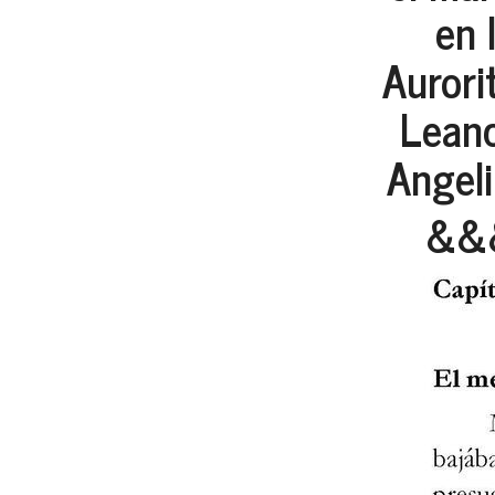
en 
Aurorit
Lean
Angeli
&&