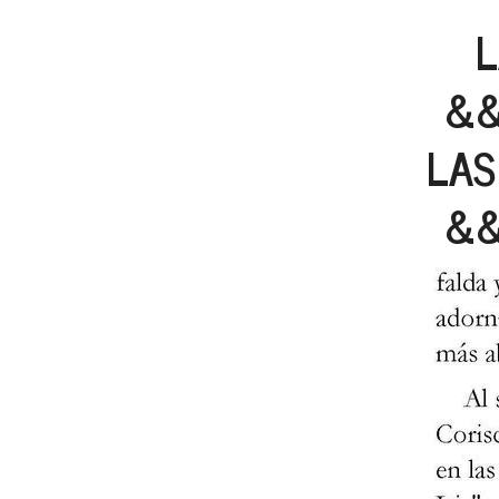
L
&
LAS
&