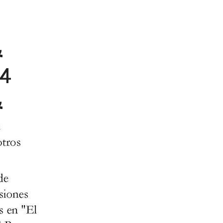
&
64
&