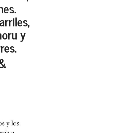
nes.
rriles,
oru y
res.
&