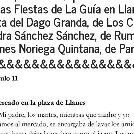
las Fiestas de La Guía en Lla
a del Dago Granda, de Los Ca
dra Sánchez Sánchez, de Rum
nes Noriega Quintana, de Par
&&&&&&&&&&&&&&&&