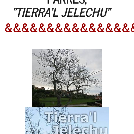
"TIERRA'L JELECHU"
&&&&&&&&&&&&&&&