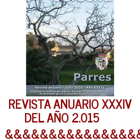
REVISTA ANUARIO XXXIV
DEL AÑO 2.015
&&&&&&&&&&&&&&&