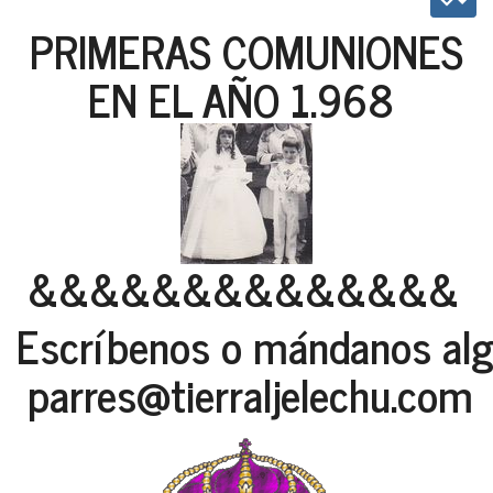
PRIMERAS COMUNIONES
EN EL AÑO 1.968
&&&&&&&&&&&&&&
Escríbenos o mándanos algu
parres@tierraljelechu.com