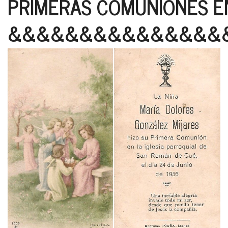
PRIMERAS COMUNIONES EN
&&&&&&&&&&&&&&&