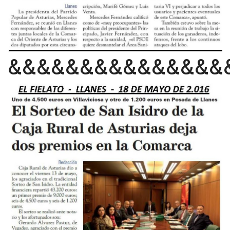
&&&&&&&&&&&&&&&