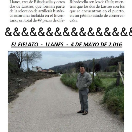
&&&&&&&&&&&&&&&