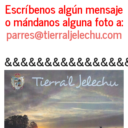
Escríbenos algún mensaje
o mándanos alguna foto a:
parres@tierraljelechu.com
&&&&&&&&&&&&&&&