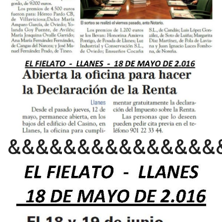
&&&&&&&&&&&&&&&