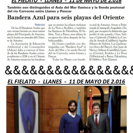
&&&&&&&&&&&&&&&