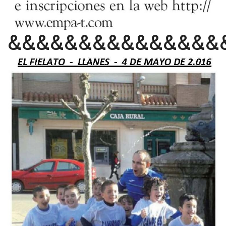
&&&&&&&&&&&&&&&