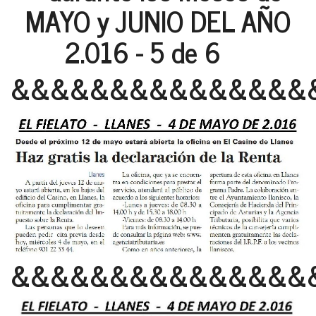
MAYO y JUNIO DEL AÑO
2.016 - 5 de 6
&&&&&&&&&&&&&&&
&&&&&&&&&&&&&&&