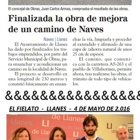
&&&&&&&&&&&&&&&