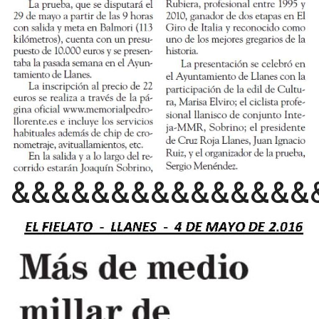
&&&&&&&&&&&&&&&