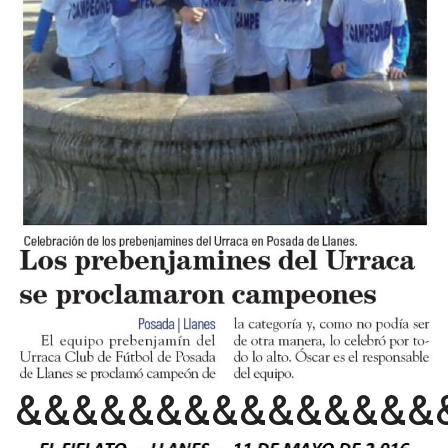
&&&&&&&&&&&&&&&