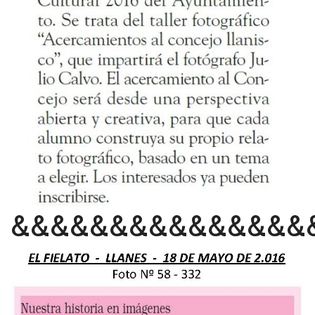
&&&&&&&&&&&&&&&