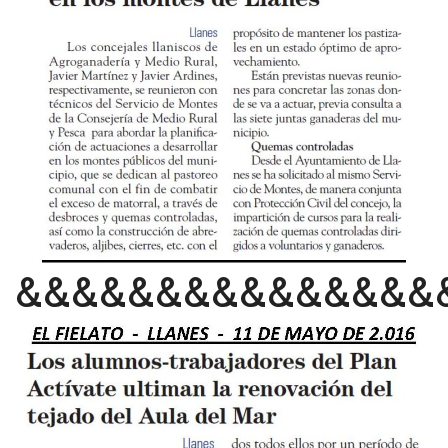
&&&&&&&&&&&&&&&