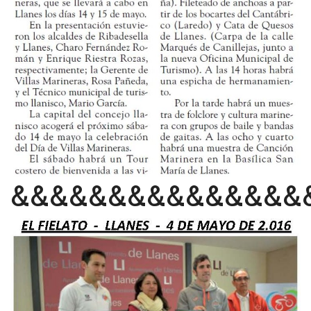
&&&&&&&&&&&&&&&