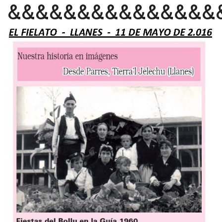
&&&&&&&&&&&&&&&