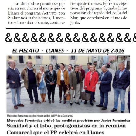
&&&&&&&&&&&&&&&