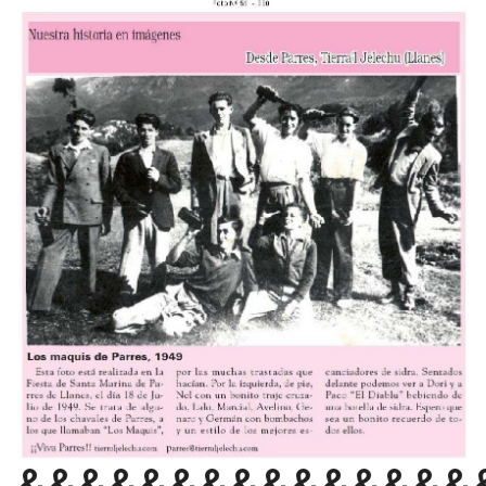
&&&&&&&&&&&&&&&