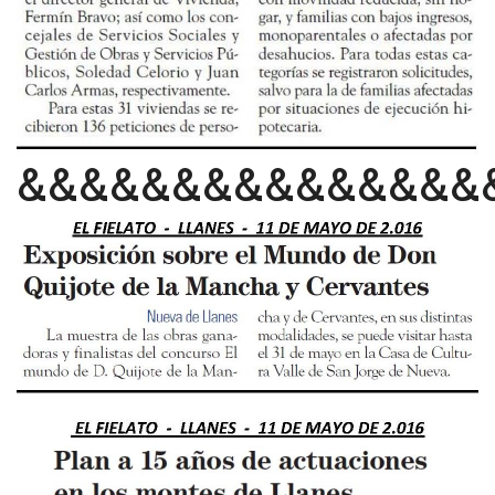
&&&&&&&&&&&&&&&