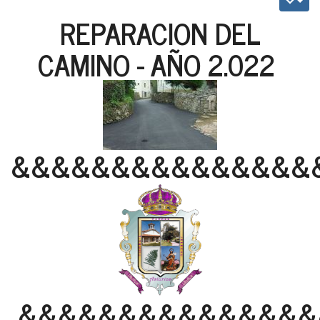
REPARACION DEL
CAMINO - AÑO 2.022
&&&&&&&&&&&&&&&
&&&&&&&&&&&&&&&