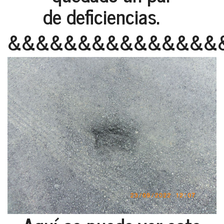
de deficiencias.
&&&&&&&&&&&&&&&