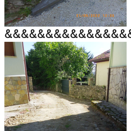
&&&&&&&&&&&&&&&