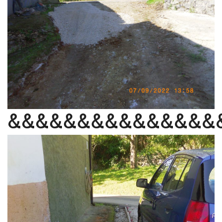
&&&&&&&&&&&&&&&