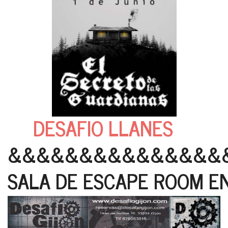
DESAFIO LLANES
&&&&&&&&&&&&&&&
SALA DE ESCAPE ROOM EN