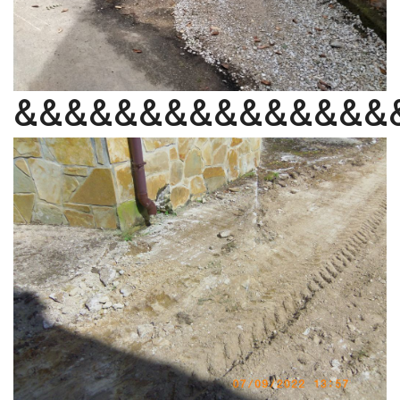
&&&&&&&&&&&&&&&