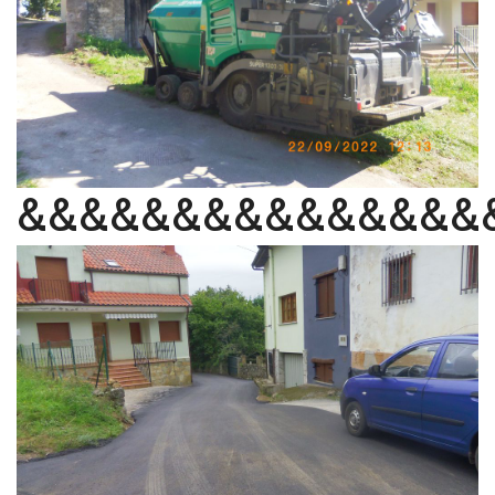
&&&&&&&&&&&&&&&