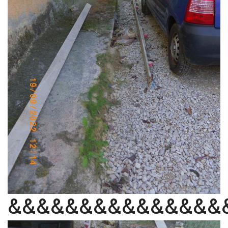
&&&&&&&&&&&&&&&