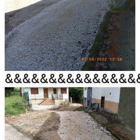
&&&&&&&&&&&&&&&