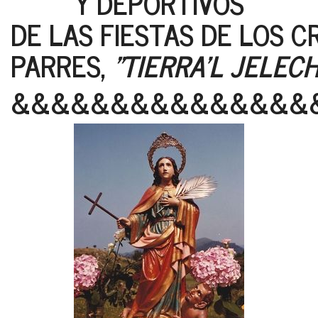
Y DEPORTIVOS
DE LAS FIESTAS DE LOS C
PARRES,
"TIERRA'L JELEC
&&&&&&&&&&&&&&&