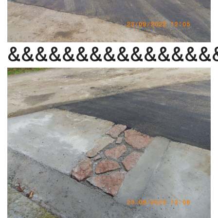
&&&&&&&&&&&&&&&