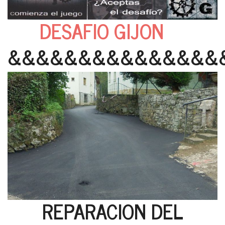
DESAFIO GIJON
&&&&&&&&&&&&&&&
REPARACION DEL