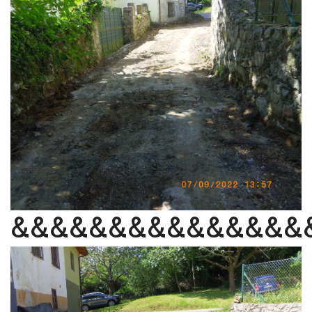
&&&&&&&&&&&&&&&