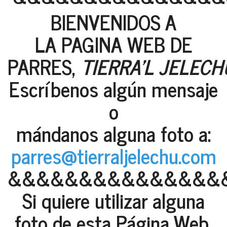
BIENVENIDOS A
LA PAGINA WEB DE
PARRES,
TIERRA'L JELECH
Escríbenos algún mensaje
o
mándanos alguna foto a:
parres@tierraljelechu.com
&&&&&&&&&&&&&&&
Si quiere utilizar alguna
foto de esta Página Web,