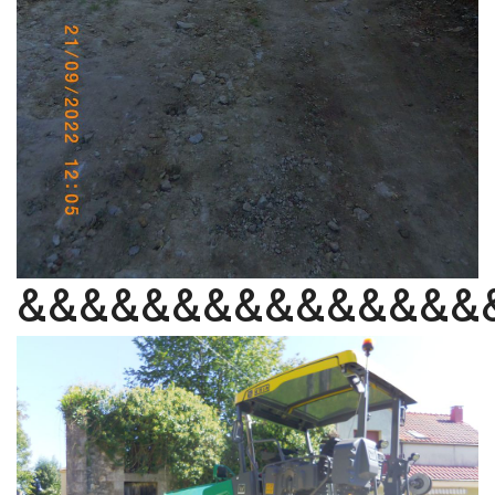
&&&&&&&&&&&&&&&