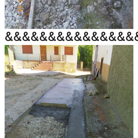
&&&&&&&&&&&&&&&