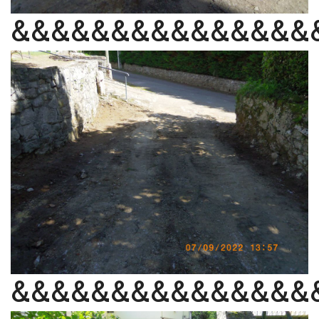
&&&&&&&&&&&&&&&
&&&&&&&&&&&&&&&