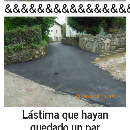
&&&&&&&&&&&&&&&
Lástima que hayan
quedado un par