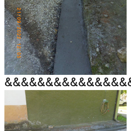
&&&&&&&&&&&&&&&