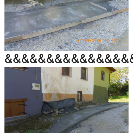
&&&&&&&&&&&&&&&