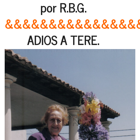
por R.B.G.
&&&&&&&&&&&&&&&
ADIOS A TERE.