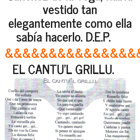
vestido tan
elegantemente como ella
sabía hacerlo. D.E.P.
&&&&&&&&&&&&&&&
EL CANTU'L GRILLU.