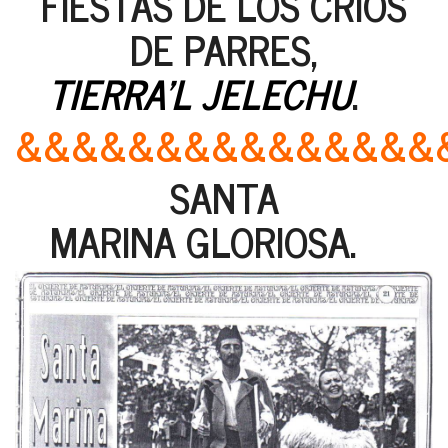
FIESTAS DE LOS CRIOS
DE PARRES,
TIERRA'L JELECHU
.
&&&&&&&&&&&&&&&
SANTA
MARINA GLORIOSA.