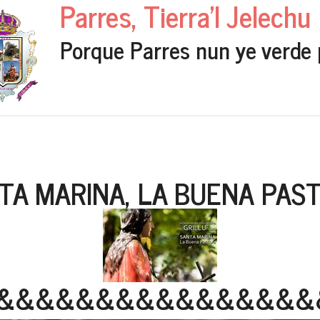
Parres, Tierra'l Jelechu
Porque Parres nun ye verde 
TA MARINA, LA BUENA PAS
&&&&&&&&&&&&&&&&