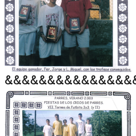
&&&&&&&&&&&&&&&