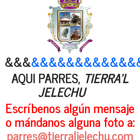
&&&
&&&&&&&&&&&&
AQUI PARRES,
TIERRA'L
JELECHU
Escríbenos algún mensaje
o mándanos alguna foto a:
parres@tierraljelechu.com