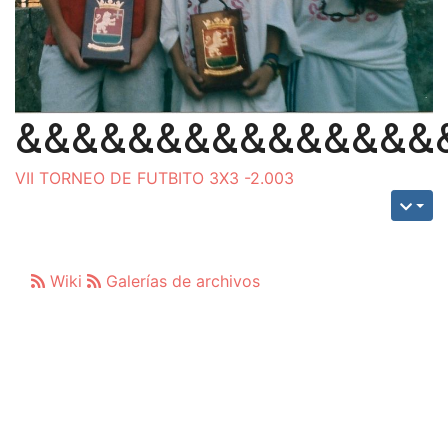
&&&&&&&&&&&&&&&
VII TORNEO DE FUTBITO 3X3 -2.003
Wiki
Galerías de archivos