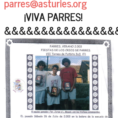
parres@asturies.org
¡VIVA PARRES!
&&&&&&&&&&&&&&&