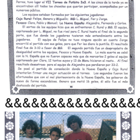
&&&&&&&&&&&&&&&