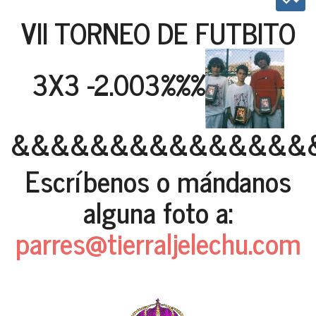
VII TORNEO DE FUTBITO
3X3 -2.003%%%
&&&&&&&&&&&&&&&
Escríbenos o mándanos
alguna foto a:
parres@tierraljelechu.com