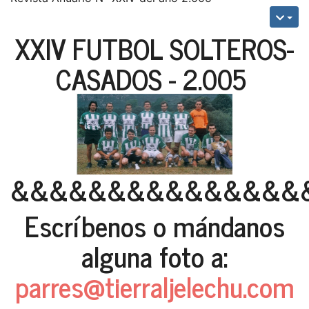
XXIV FUTBOL SOLTEROS-
CASADOS - 2.005
&&&&&&&&&&&&&&&
Escríbenos o mándanos
alguna foto a:
parres@tierraljelechu.com