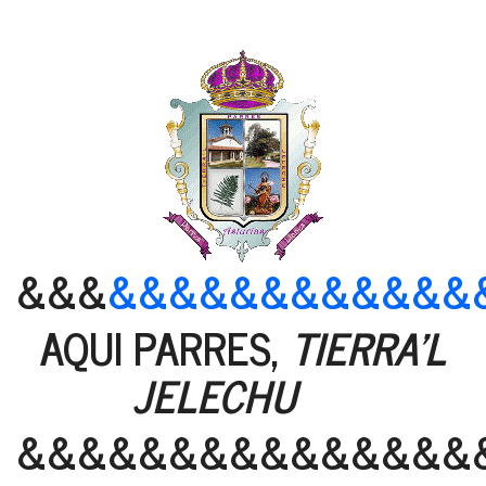
&&&
&&&&&&&&&&&&
AQUI PARRES,
TIERRA'L
JELECHU
&&&&&&&&&&&&&&&