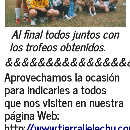
Al final todos juntos con
los trofeos obtenidos.
&&&&&&&&&&&&&&&
Aprovechamos la ocasión
para indicarles a todos
que nos visiten en nuestra
página Web:
http:
//www.tierraljelechu.c