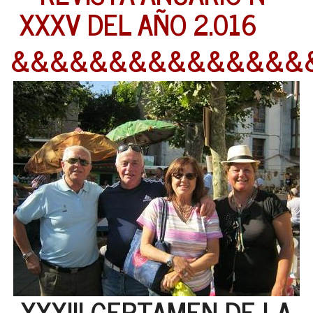
XXXV DEL AÑO 2.016
&&&&&&&&&&&&&&&
XXXIII CERTAMEN DE LA