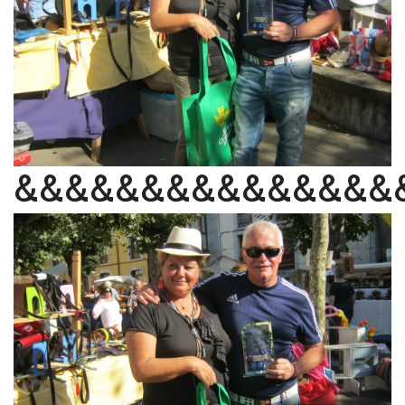
&&&&&&&&&&&&&&&