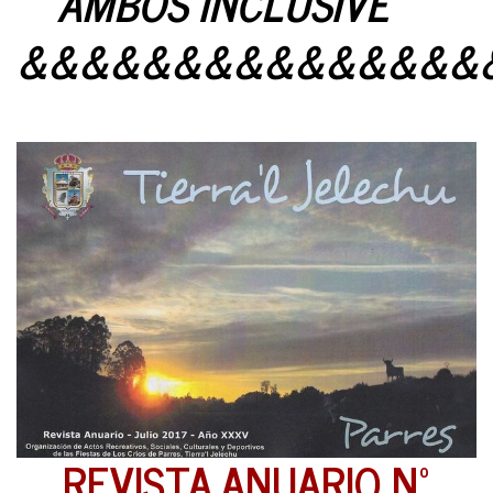
AMBOS INCLUSIVE
&&&&&&&&&&&&&&&
REVISTA ANUARIO Nº