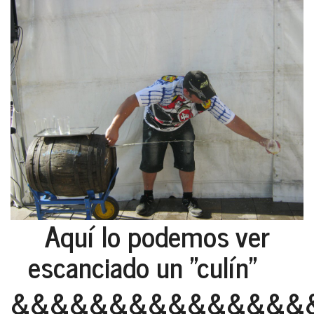
Aquí lo podemos ver
escanciado un "culín"
&&&&&&&&&&&&&&&