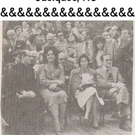
&&&&&&&&&&&&&&&&