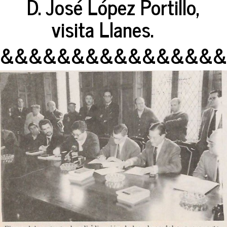
D. José López Portillo,
visita Llanes.
&&&&&&&&&&&&&&&&