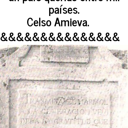
países.
Celso Amieva.
&&&&&&&&&&&&&&&