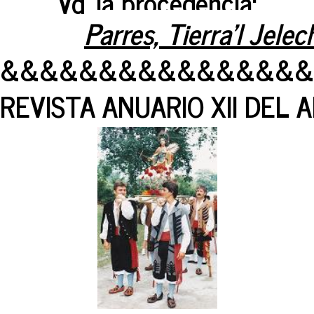
Vd. la procedencia:
Parres, Tierra'l Jelec
&&&&&&&&&&&&&&&&
REVISTA ANUARIO XII DEL 