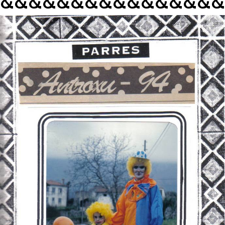
&&&&&&&&&&&&&&&&