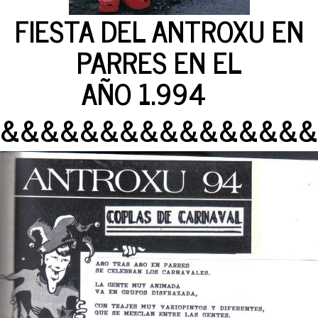
FIESTA DEL ANTROXU EN
PARRES EN EL
AÑO 1.994
&&&&&&&&&&&&&&&&