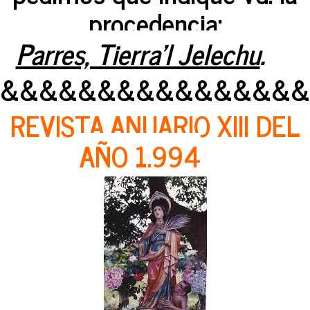
procedencia:
Parres, Tierra'l Jelechu
.
&&&&&&&&&&&&&&&&
REVISTA ANUARIO XIII DEL
AÑO 1.994