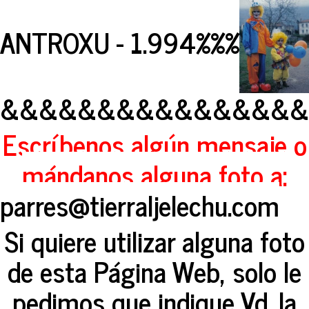
ANTROXU - 1.994%%%
&&&&&&&&&&&&&&&&
Escríbenos algún mensaje o
mándanos alguna foto a:
parres@tierraljelechu.com
Si quiere utilizar alguna foto
de esta Página Web, solo le
pedimos que indique Vd. la