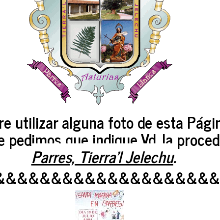
re utilizar alguna foto de esta Pág
le pedimos que indique Vd. la proced
Parres, Tierra'l Jelechu
.
&&&&&&&&&&&&&&&&&&&&