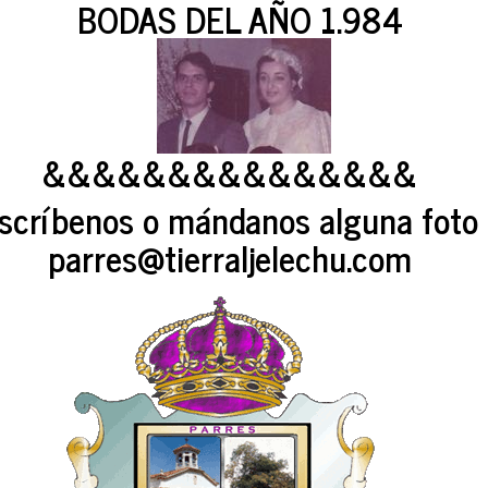
BODAS DEL AÑO 1.984
&&&&&&&&&&&&&&&
scríbenos o mándanos alguna foto 
parres@tierraljelechu.com