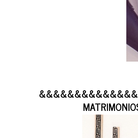
&&&&&&&&&&&&&&
MATRIMONIOS