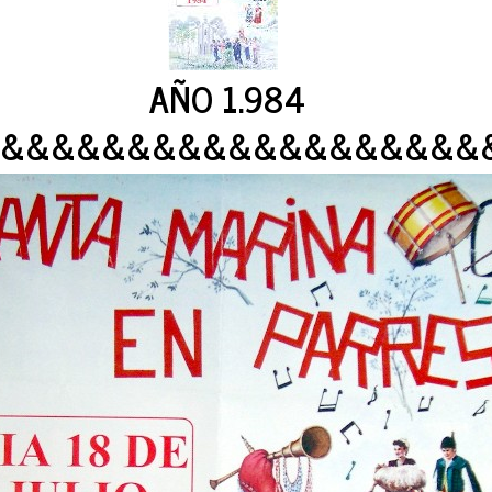
AÑO 1.984
&&&&&&&&&&&&&&&&&&&