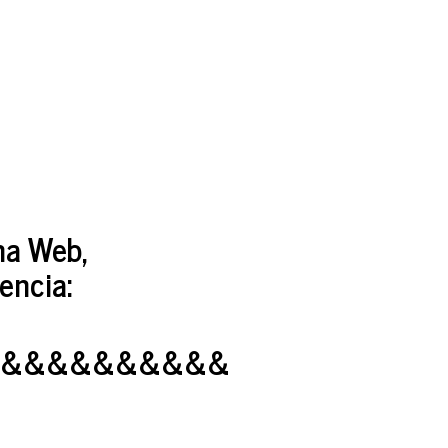
ina Web,
encia:
&&&&&&&&&&