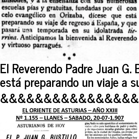
El Reverendo Padre Juan G. B
está preparando un viaje a su
&&&&&&&&&&&&&&&&