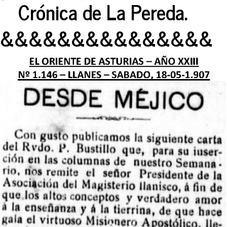
Crónica de La Pereda.
&&&&&&&&&&&&&&&