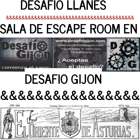
DESAFIO LLANES
&&&&&&&&&&&&&&&&&&&&&&&&&&&&&&&&&&&&&&&&&
SALA DE ESCAPE ROOM EN
DESAFIO GIJON
&&&&&&&&&&&&&&&&