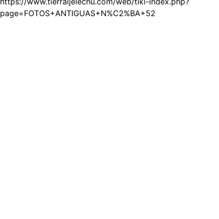
https://www.tierraljelechu.com/web/tiki-index.php?
page=FOTOS+ANTIGUAS+N%C2%BA+52