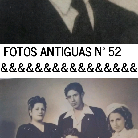
FOTOS ANTIGUAS Nº 52
&&&&&&&&&&&&&&&&