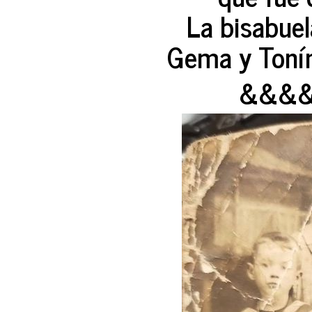
La bisabuel
Gema y Tonín C
&&&