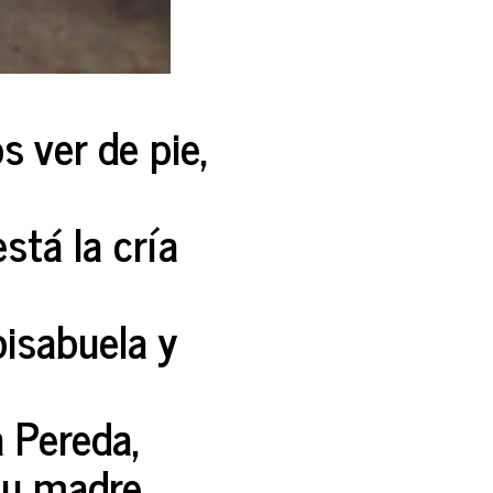
s ver de pie,
stá la cría
bisabuela y
a Pereda,
 su madre.