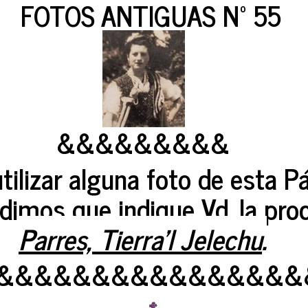
FOTOS ANTIGUAS Nº 55
&&&&&&&&&
utilizar alguna foto de esta 
edimos que indique Vd. la pr
Parres, Tierra'l Jelechu
.
&&&&&&&&&&&&&&&&