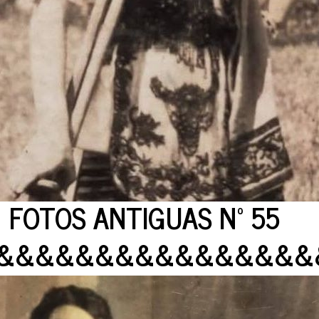
FOTOS ANTIGUAS Nº 55
&&&&&&&&&&&&&&&&