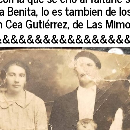
a Benita, lo es tambien de l
ea Gutiérrez, de Las Mimos
&&&&&&&&&&&&&&&&