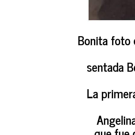
Bonita foto 
sentada Be
La primera
Angelina
que fue c