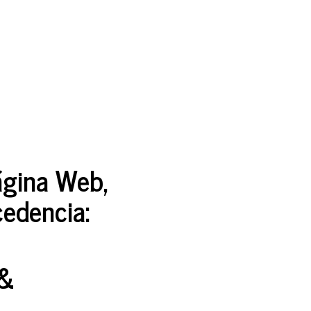
Página Web,
ocedencia:
&