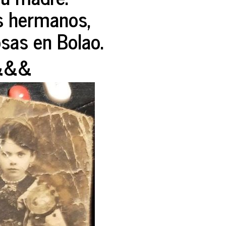
os hermanos,
as en Bolao.
&&&