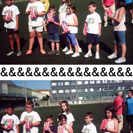
&&&&&&&&&&&&&&&&