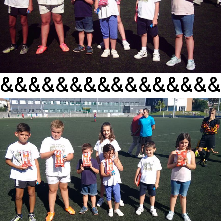
&&&&&&&&&&&&&&&&