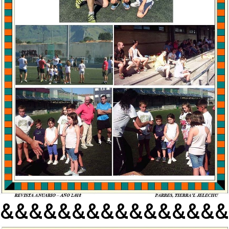
&&&&&&&&&&&&&&&&