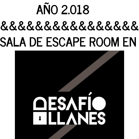
AÑO 2.018
&&&&&&&&&&&&&&&&
SALA DE ESCAPE ROOM EN