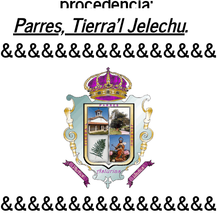
procedencia:
Parres, Tierra'l Jelechu
.
&&&&&&&&&&&&&&&&
&&&&&&&&&&&&&&&&