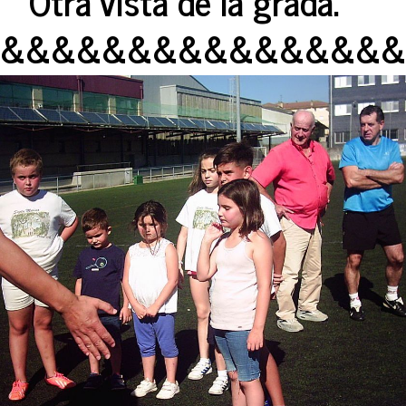
Otra vista de la grada.
&&&&&&&&&&&&&&&&