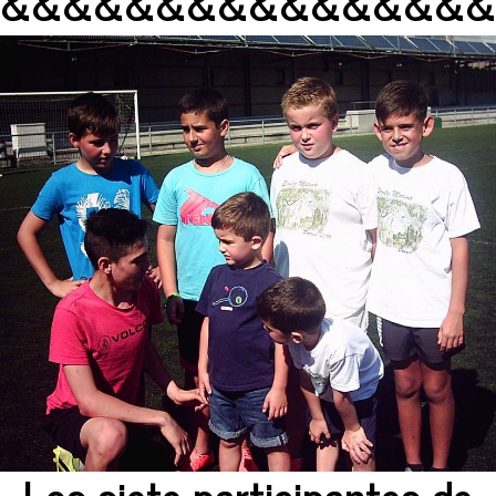
&&&&&&&&&&&&&&&&