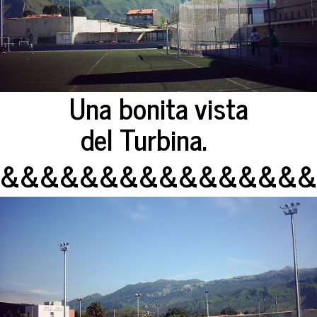
Una bonita vista
del Turbina.
&&&&&&&&&&&&&&&&