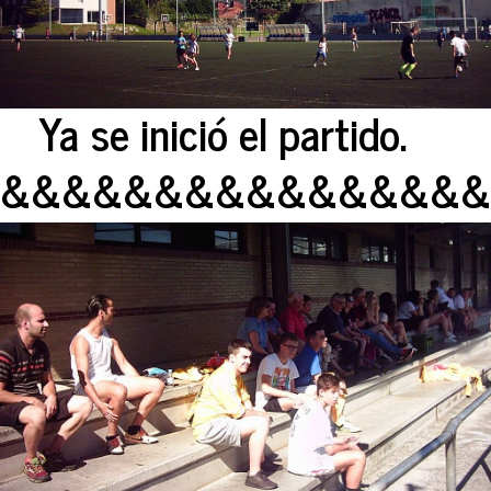
Ya se inició el partido.
&&&&&&&&&&&&&&&&