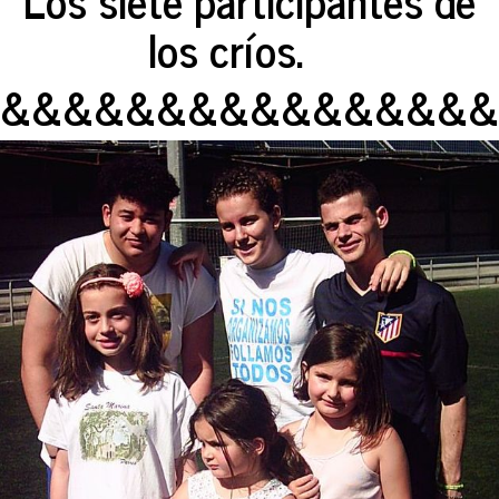
Los siete participantes de
los críos.
&&&&&&&&&&&&&&&&