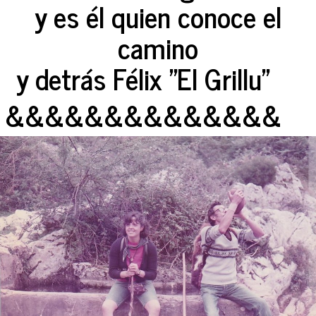
y es él quien conoce el
camino
y detrás Félix "El Grillu"
&&&&&&&&&&&&&&