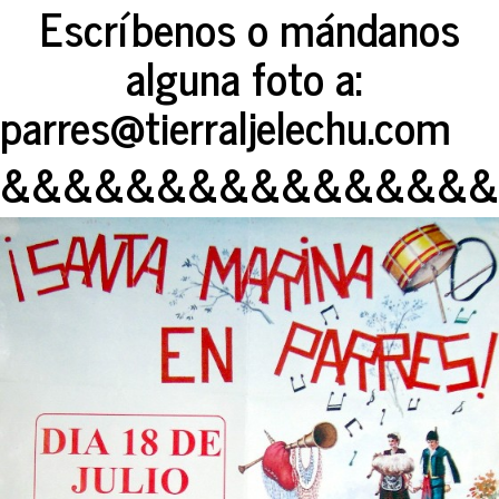
Escríbenos o mándanos
alguna foto a:
parres@tierraljelechu.com
&&&&&&&&&&&&&&&&