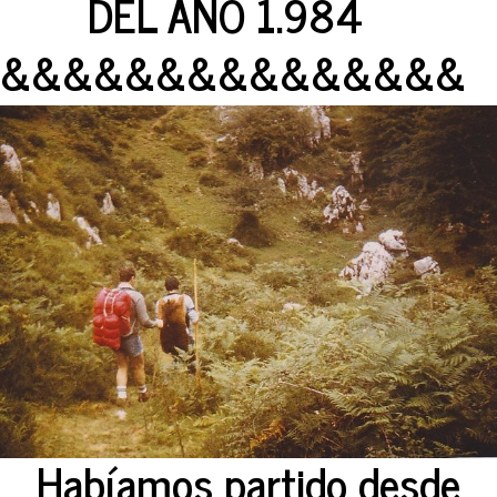
DEL AÑO 1.984
&&&&&&&&&&&&&&&
Habíamos partido desde