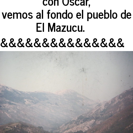
con Oscar,
vemos al fondo el pueblo de
El Mazucu.
&&&&&&&&&&&&&&&