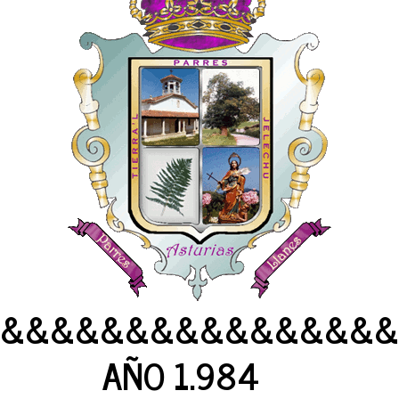
&&&&&&&&&&&&&&&&
AÑO 1.984