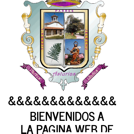
&&&&&&&&&&&&&
BIENVENIDOS A
LA PAGINA WEB DE