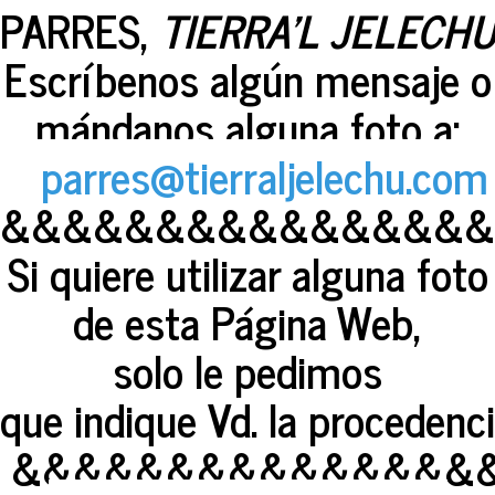
PARRES,
TIERRA'L JELECH
Escríbenos algún mensaje o
mándanos alguna foto a:
parres@tierraljelechu.com
&&&&&&&&&&&&&&&&
Si quiere utilizar alguna foto
de esta Página Web,
solo le pedimos
que indique Vd. la procedenc
&&&&&&&&&&&&&&&