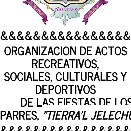
&&&&&&&&&&&&&&&&
ORGANIZACION DE ACTOS
RECREATIVOS,
SOCIALES, CULTURALES Y
DEPORTIVOS
DE LAS FIESTAS DE LOS
PARRES,
"TIERRA'L JELECH
&&&&&&&&&&&&&&&&