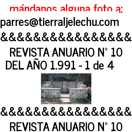
mándanos alguna foto a:
parres@tierraljelechu.com
&&&&&&&&&&&&&&&&
REVISTA ANUARIO Nº 10
DEL AÑO 1.991 - 1 de 4
&&&&&&&&&&&&&&&&
REVISTA ANUARIO Nº 10