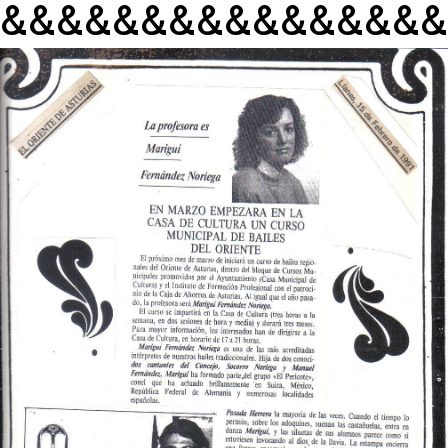
&&&&&&&&&&&&&&&&