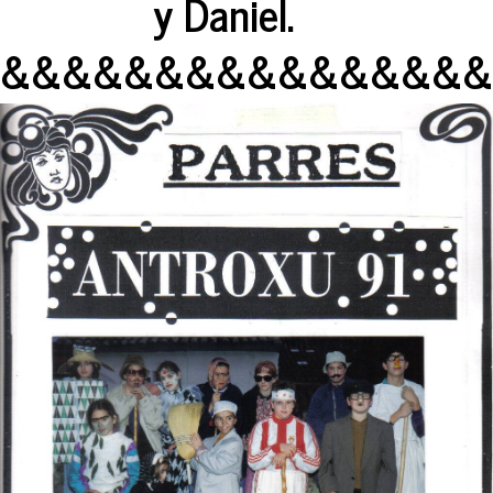
y Daniel.
&&&&&&&&&&&&&&&&