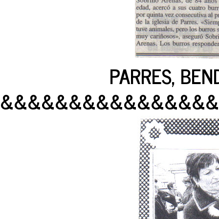
PARRES, BENDI
&&&&&&&&&&&&&&&&