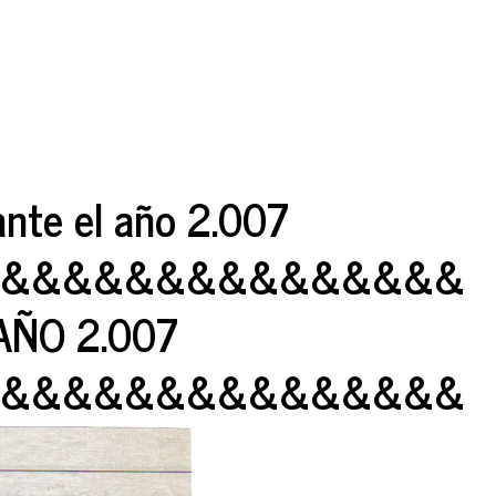
ante el año 2.007
&&&&&&&&&&&&&&&
AÑO 2.007
&&&&&&&&&&&&&&&