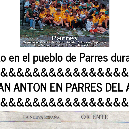
o en el pueblo de Parres dur
&&&&&&&&&&&&&&&&
SAN ANTON EN PARRES DEL 
&&&&&&&&&&&&&&&&