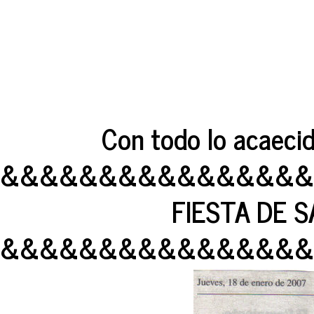
Con todo lo acaecid
&&&&&&&&&&&&&&&&
FIESTA DE 
&&&&&&&&&&&&&&&&