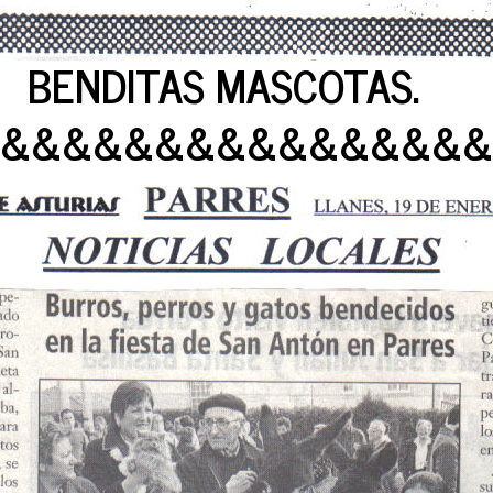
BENDITAS MASCOTAS.
&&&&&&&&&&&&&&&&