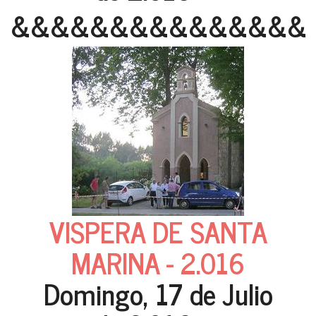
&&&&&&&&&&&&&&&
VISPERA DE SANTA
MARINA - 2.016
Domingo, 17 de Julio