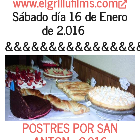
www.elgrillufilms.com
Sábado día 16 de Enero
de 2.016
&&&&&&&&&&&&&&&
POSTRES POR SAN