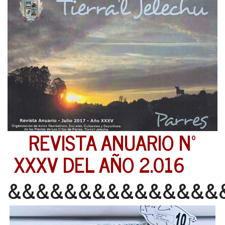
REVISTA ANUARIO Nº
XXXV DEL AÑO 2.016
&&&&&&&&&&&&&&&