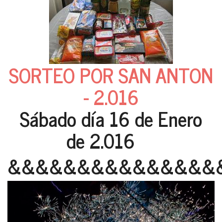
SORTEO POR SAN ANTON
- 2.016
Sábado día 16 de Enero
de 2.016
&&&&&&&&&&&&&&&