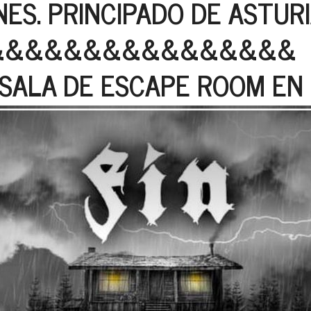
ES. PRINCIPADO DE ASTUR
&&&&&&&&&&&&&&&&
A SALA DE ESCAPE ROOM EN