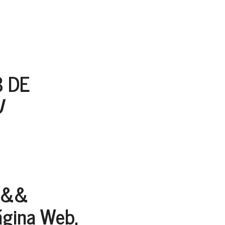
B DE
U
&&
Página Web,