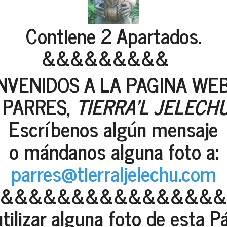
Contiene 2 Apartados.
&&&&&&&&&
NVENIDOS A LA PAGINA WE
PARRES,
TIERRA'L JELECH
Escríbenos algún mensaje
o mándanos alguna foto a:
parres@tierraljelechu.com
&&&&&&&&&&&&&&&&
utilizar alguna foto de esta 