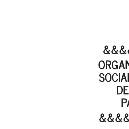
&&&
ORGAN
SOCIA
DE
P
&&&