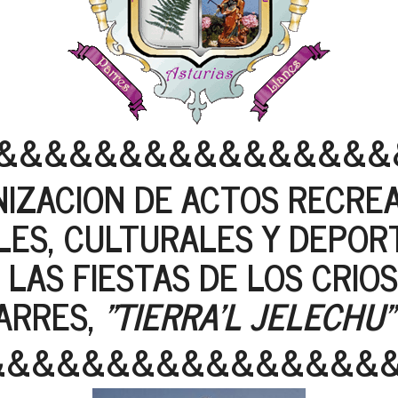
&&&&&&&&&&&&&&&&
IZACION DE ACTOS RECREA
LES, CULTURALES Y DEPO
 LAS FIESTAS DE LOS CRIOS
ARRES,
"TIERRA'L JELECHU"
&&&&&&&&&&&&&&&&