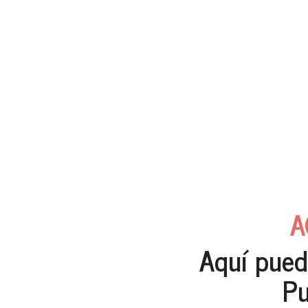
A
Aquí pued
Pu