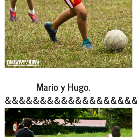
Mario y Hugo.
&&&&&&&&&&&&&&&&&&