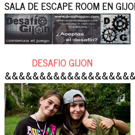
SALA DE ESCAPE ROOM EN GIJO
DESAFIO GIJON
&&&&&&&&&&&&&&&&&&