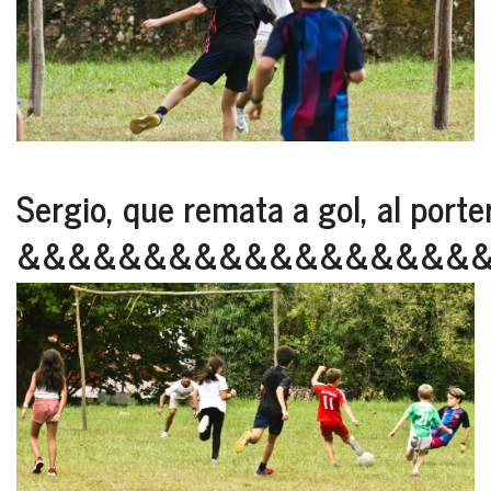
Sergio, que remata a gol, al porte
&&&&&&&&&&&&&&&&&&