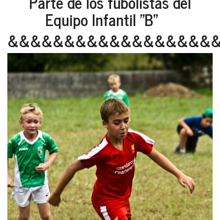
Parte de los fubolistas del
Equipo Infantil "B"
&&&&&&&&&&&&&&&&&&