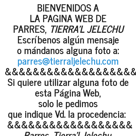
BIENVENIDOS A
LA PAGINA WEB DE
PARRES,
TIERRA'L JELECHU
Escríbenos algún mensaje
o mándanos alguna foto a:
parres@tierraljelechu.com
&&&&&&&&&&&&&&&&&&
Si quiere utilizar alguna foto de
esta Página Web,
solo le pedimos
que indique Vd. la procedencia:
&&&&&&&&&&&&&&&&&&
Parres, Tierra'l Jelechu
.