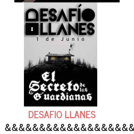
DESAFIO LLANES
&&&&&&&&&&&&&&&&&&