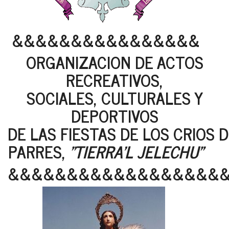
&&&&&&&&&&&&&&&&
ORGANIZACION DE ACTOS
RECREATIVOS,
SOCIALES, CULTURALES Y
DEPORTIVOS
DE LAS FIESTAS DE LOS CRIOS 
PARRES,
"TIERRA'L JELECHU"
&&&&&&&&&&&&&&&&&&