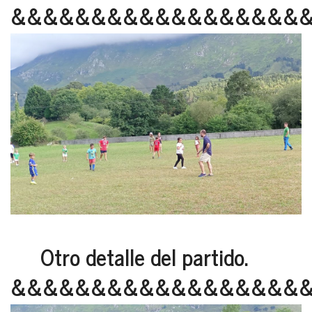
&&&&&&&&&&&&&&&&&&
Otro detalle del partido.
&&&&&&&&&&&&&&&&&&