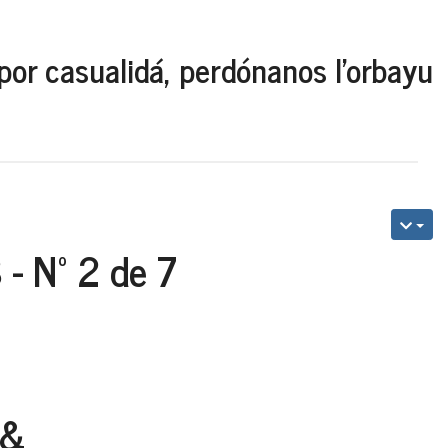
por casualidá, perdónanos l'orbayu
 Nº 2 de 7
&