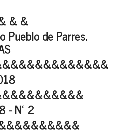
& & &
 Pueblo de Parres.
AS
&&&&&&&&&&&&&&
018
&&&&&&&&&&&
 - Nº 2
&&&&&&&&&&