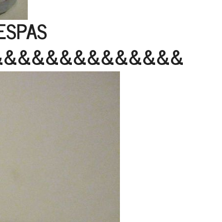
VESPAS
&&&&&&&&&&&&&&