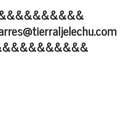
&&&&&&&&&&
rres@tierraljelechu.com
&&&&&&&&&&&