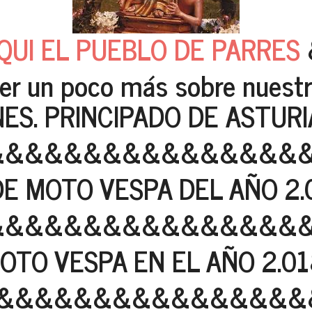
QUI EL PUEBLO DE PARRES
er un poco más sobre nuestro
ES. PRINCIPADO DE ASTURI
&&&&&&&&&&&&&&&&
DE MOTO VESPA DEL AÑO 2.
&&&&&&&&&&&&&&&&
OTO VESPA EN EL AÑO 2.018
&&&&&&&&&&&&&&&&