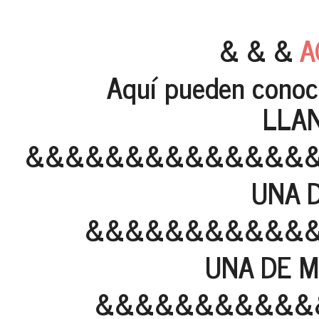
& & &
A
Aquí pueden conoc
LLAN
&&&&&&&&&&&&&&
UNA 
&&&&&&&&&&&
UNA DE M
&&&&&&&&&&&