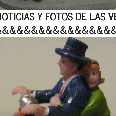
OTICIAS Y FOTOS DE LAS 
&&&&&&&&&&&&&&&&