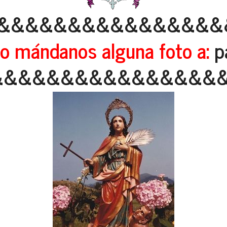
&&&&&&&&&&&&&&&&
o mándanos alguna foto a:
pa
&&&&&&&&&&&&&&&&