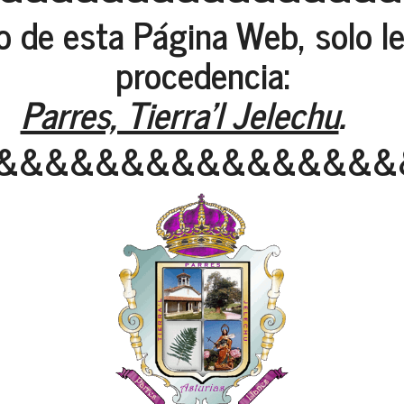
oto de esta Página Web, solo l
procedencia:
Parres, Tierra'l Jelechu
.
&&&&&&&&&&&&&&&&