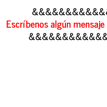
&&&&&&&&&&&
Escríbenos algún mensaje 
&&&&&&&&&&&