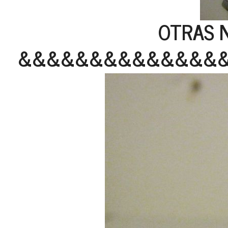
OTRAS N
&&&&&&&&&&&&&&