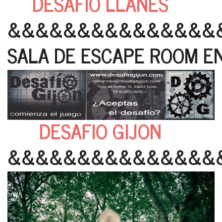
DESAFIO LLANES
&&&&&&&&&&&&&&&
SALA DE ESCAPE ROOM EN
DESAFIO GIJON
&&&&&&&&&&&&&&&