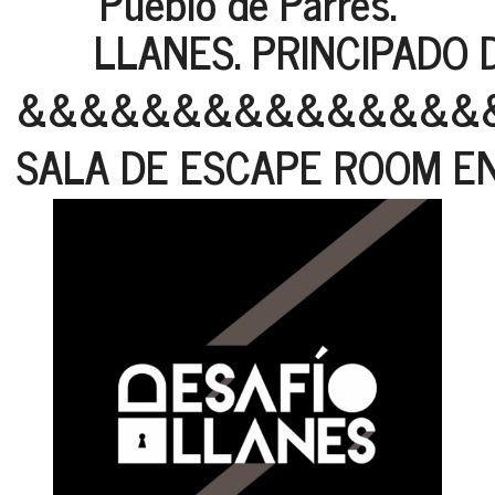
Pueblo de Parres.
LLANES. PRINCIPADO D
&&&&&&&&&&&&&&&
SALA DE ESCAPE ROOM E