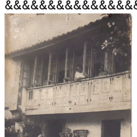
&&&&&&&&&&&&&&&