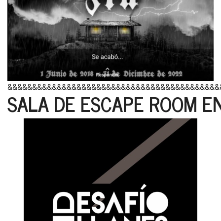
&&&&&&&&&&&&&&&&&&&&&&&&&&&&&&&&&&&&&&&&&&&
SALA DE ESCAPE ROOM E