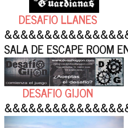
DESAFIO LLANES
&&&&&&&&&&&&&&&
SALA DE ESCAPE ROOM EN
DESAFIO GIJON
&&&&&&&&&&&&&&&