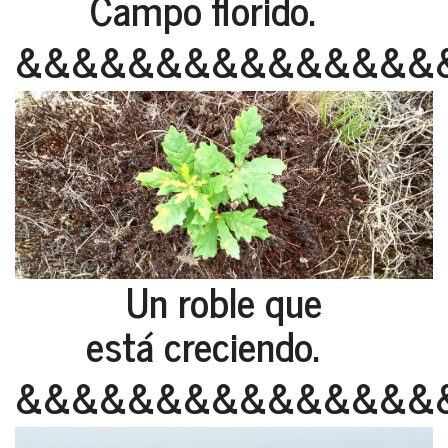
Campo florido.
&&&&&&&&&&&&&&&
Un roble que
está creciendo.
&&&&&&&&&&&&&&&