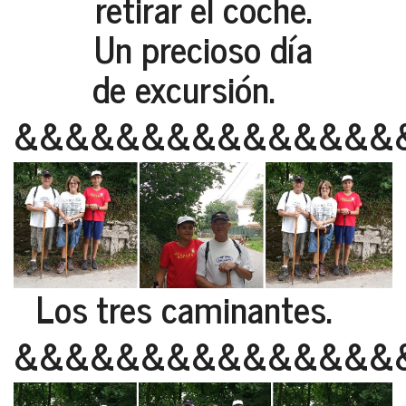
retirar el coche.
Un precioso día
de excursión.
&&&&&&&&&&&&&&&
Los tres caminantes.
&&&&&&&&&&&&&&&