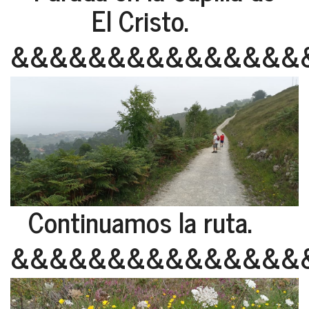
El Cristo.
&&&&&&&&&&&&&&&
Continuamos la ruta.
&&&&&&&&&&&&&&&