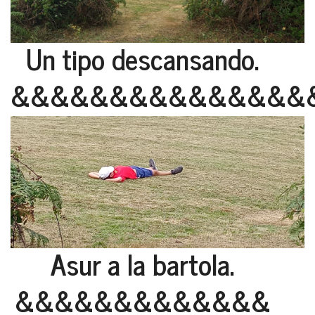
Un tipo descansando.
&&&&&&&&&&&&&&&
Asur a la bartola.
&&&&&&&&&&&&&