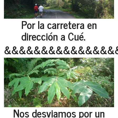
Por la carretera en
dirección a Cué.
&&&&&&&&&&&&&&&
Nos desviamos por un