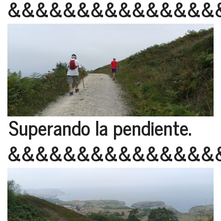
&&&&&&&&&&&&&&&
Superando la pendiente.
&&&&&&&&&&&&&&&