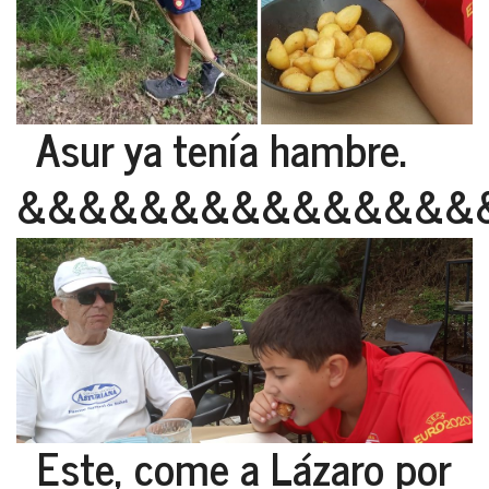
Asur ya tenía hambre.
&&&&&&&&&&&&&&&
Este, come a Lázaro por