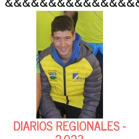
&&&&&&&&&&&&&&&
DIARIOS REGIONALES -