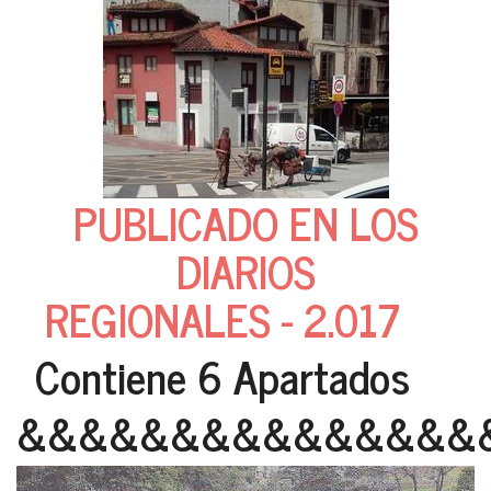
PUBLICADO EN LOS
DIARIOS
REGIONALES - 2.017
Contiene 6 Apartados
&&&&&&&&&&&&&&&