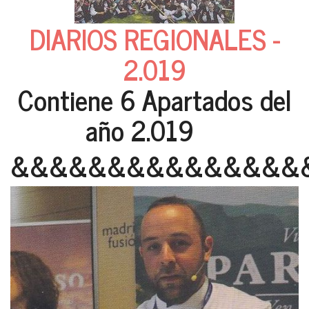
DIARIOS REGIONALES -
2.019
Contiene 6 Apartados del
año 2.019
&&&&&&&&&&&&&&&