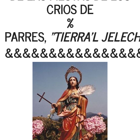
CRIOS DE
%
PARRES,
"TIERRA'L JELEC
&&&&&&&&&&&&&&&