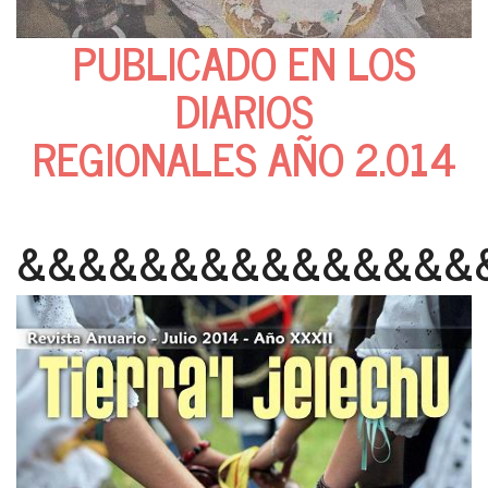
PUBLICADO EN LOS
DIARIOS
REGIONALES AÑO 2.014
&&&&&&&&&&&&&&&