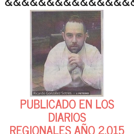
&&&&&&&&&&&&&&&
PUBLICADO EN LOS
DIARIOS
REGIONALES AÑO 2.015