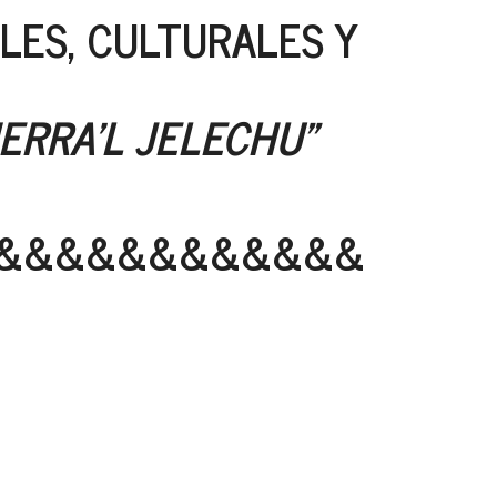
LES, CULTURALES Y
IERRA'L JELECHU"
&&&&&&&&&&&&