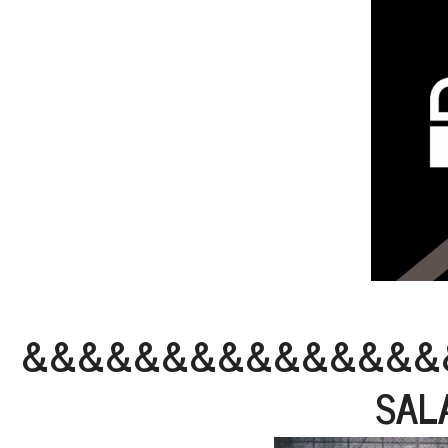
&&&&&&&&&&&&&&&
SAL