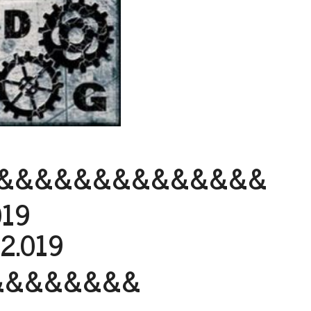
&&&&&&&&&&&&&&
019
2.019
&&&&&&&&