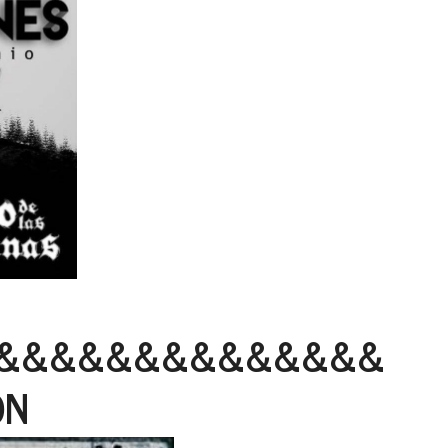
&&&&&&&&&&&&&&
ON