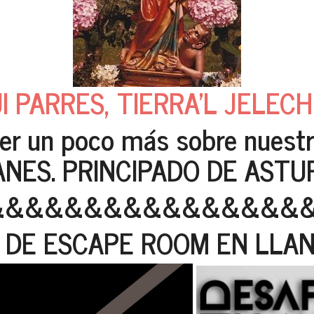
I PARRES, TIERRA'L JELEC
er un poco más sobre nuestro
S. PRINCIPADO DE ASTUR
&&&&&&&&&&&&&&&&
 DE ESCAPE ROOM EN LLA