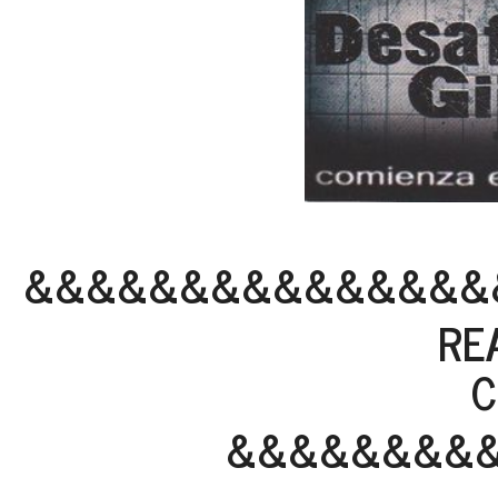
&&&&&&&&&&&&&&&
RE
Contie
&&&&&&&&