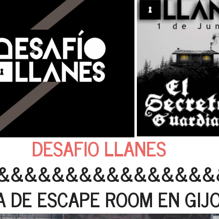
DESAFIO LLANES
&&&&&&&&&&&&&&&&
A DE ESCAPE ROOM EN GIJ