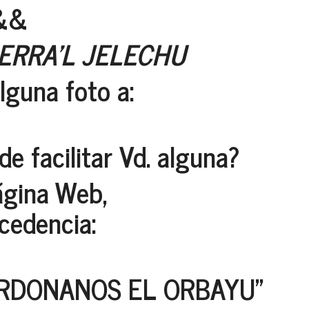
&&
IERRA'L JELECHU
guna foto a:
 facilitar Vd. alguna?
Página Web,
cedencia:
ERDONANOS EL ORBAYU"