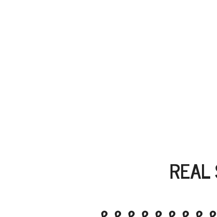
REAL 
Noviem
&&&&&&&&