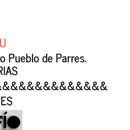
HU
 Pueblo de Parres.
IAS
&&&&&&&&&&&&&&
NES