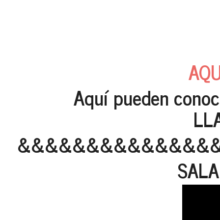
AQU
Aquí pueden conoc
LLANE
&&&&&&&&&&&&&&
SALA