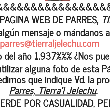
&&&&&&&&&&&&&&&&
 PAGINA WEB DE PARRES,
T
algún mensaje o mándanos al
parres@tierraljelechu.com
del año 1.937%%% ¿Nos puede
utilizar alguna foto de esta 
pedimos que indique Vd. la pro
Parres, Tierra'l Jelechu
.
VERDE POR CASUALIDAD, P