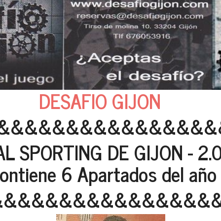
DESAFIO GIJON
&&&&&&&&&&&&&&&&
AL SPORTING DE GIJON - 2.
ne 6 Apartados del año 
&&&&&&&&&&&&&&&&