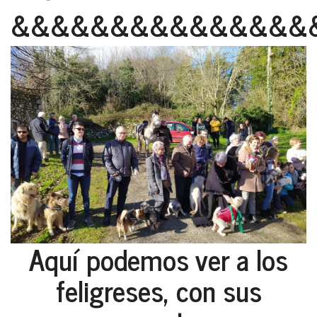
&&&&&&&&&&&&&&&
Aquí podemos ver a los
feligreses, con sus