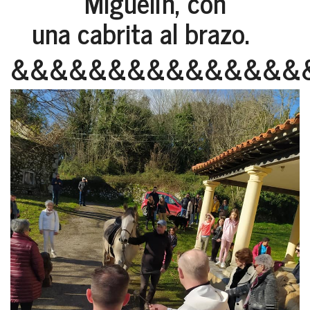
MIguelín, con
una cabrita al brazo.
&&&&&&&&&&&&&&&