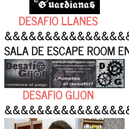
DESAFIO LLANES
&&&&&&&&&&&&&&&
SALA DE ESCAPE ROOM EN
DESAFIO GIJON
&&&&&&&&&&&&&&&