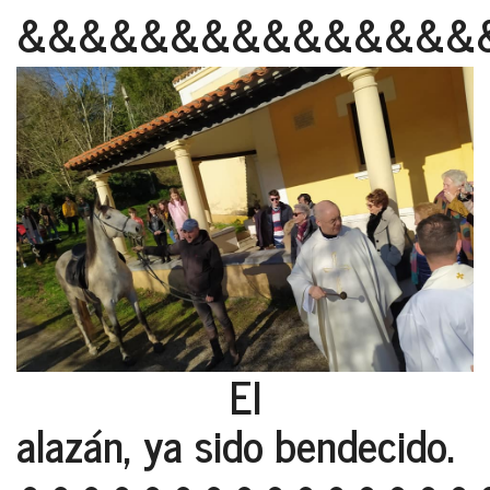
&&&&&&&&&&&&&&&
El
alazán, ya sido bendecido.